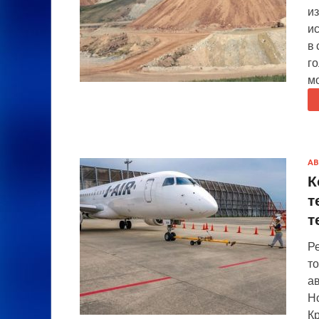
из
ис
в
го
м
А
К
т
т
Ре
то
ав
Но
Кр