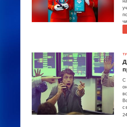
на
у
п
ч
ТУ
Д
п
С
о
в
Во
с 
24