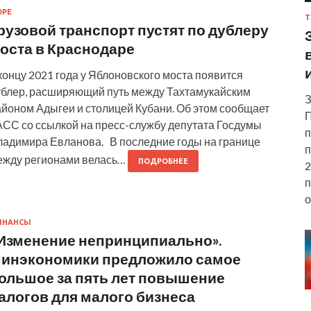
ОРЕ
Т
рузовой транспорт пустят по дублеру
оста в Краснодаре
концу 2021 года у Яблоновского моста появится
ублер, расширяющий путь между Тахтамукайским
З
айоном Адыгеи и столицей Кубани. Об этом сообщает
П
АСС со ссылкой на пресс-службу депутата Госдумы
п
ладимира Евланова. В последние годы на границе
п
ежду регионами велась…
ПОДРОБНЕЕ
2
п
о
ИНАНСЫ
Изменение непринципиально».
инэкономики предложило самое
ольшое за пять лет повышение
алогов для малого бизнеса