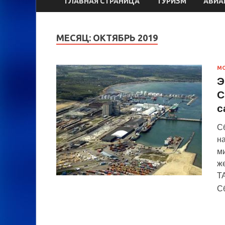
ГЛАВНАЯ СТРАНИЦА
ТУРИЗМ
АВИА
МЕСЯЦ:
ОКТЯБРЬ 2019
М
Э
С
с
С
н
м
ж
Т
С