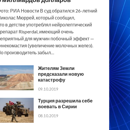
ото: РИА Новости В суд обратился 26-летний
иколас Мюррей, который сообщил,
то в детстве употреблял нейролептический
репарат Risperdal, имеющий очень
еприятный для мужчин побочный эффект —
инекомастия (увеличение молочных желез).
о производитель забыл…
Жителям Земли
предсказали новую
катастрофу
09.10.2019
Турция разрешила себе
воевать в Сирии
08.10.2019