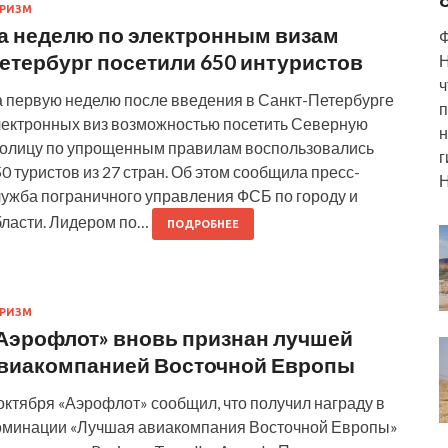
РИЗМ
а неделю по электронным визам
Ф
етербург посетили 650 интуристов
Н
ч
а первую неделю после введения в Санкт-Петербурге
п
лектронных виз возможностью посетить Северную
н
толицу по упрощенным правилам воспользовались
г
0 туристов из 27 стран. Об этом сообщила пресс-
Н
лужба пограничного управления ФСБ по городу и
бласти. Лидером по…
ПОДРОБНЕЕ
РИЗМ
Аэрофлот» вновь признан лучшей
виакомпанией Восточной Европы
октября «Аэрофлот» сообщил, что получил награду в
оминации «Лучшая авиакомпания Восточной Европы»