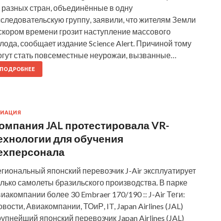
 разных стран, объединённые в одну
следовательскую группу, заявили, что жителям Земли
 скором времени грозит наступление массового
лода, сообщает издание Science Alert. Причиной тому
огут стать повсеместные неурожаи, вызванные…
ПОДРОБНЕЕ
ВИАЦИЯ
омпания JAL протестировала VR-
ехнологии для обучения
ехперсонала
гиональный японский перевозчик J-Air эксплуатирует
лько самолеты бразильского производства. В парке
иакомпании более 30 Embraer 170/190 :: J-Air Теги:
вости, Авиакомпании, ТОиР, IT, Japan Airlines (JAL)
упнейший японский перевозчик Japan Airlines (JAL)