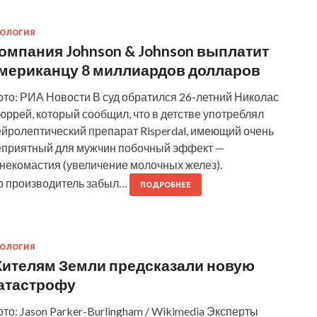
КОЛОГИЯ
омпания Johnson & Johnson выплатит
мериканцу 8 миллиардов долларов
ото: РИА Новости В суд обратился 26-летний Николас
ррей, который сообщил, что в детстве употреблял
ейролептический препарат Risperdal, имеющий очень
еприятный для мужчин побочный эффект —
инекомастия (увеличение молочных желез).
о производитель забыл…
ПОДРОБНЕЕ
КОЛОГИЯ
ителям Земли предсказали новую
атастрофу
то: Jason Parker-Burlingham / Wikimedia Эксперты