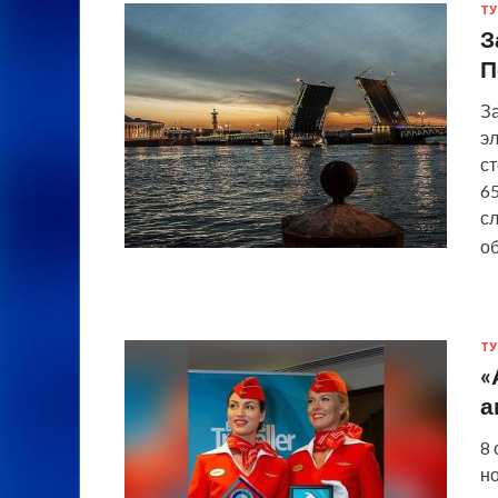
ТУ
З
П
З
э
с
65
с
о
ТУ
«
а
8 
н