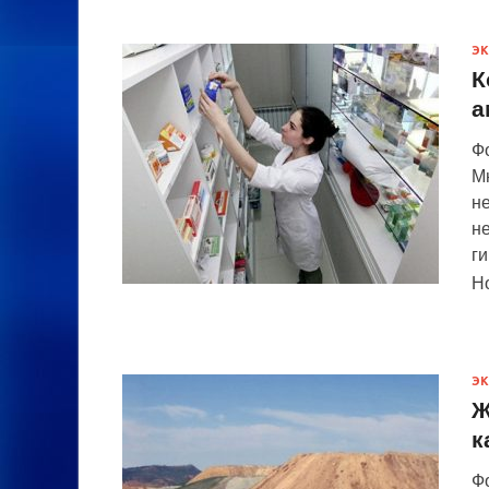
Э
К
а
Ф
Мю
н
н
г
Н
Э
Ж
к
Фо