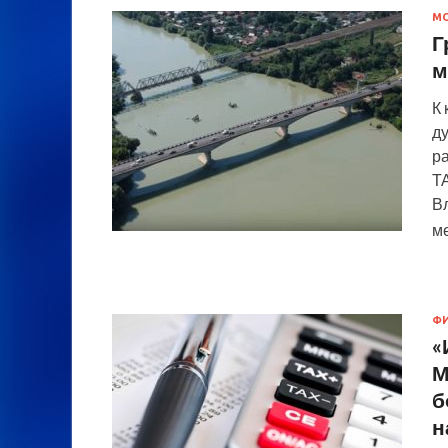
М
Г
м
К 
д
р
Т
В
м
Ф
«
М
б
н