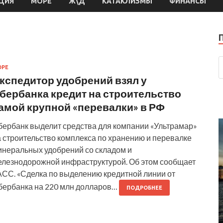
ЦИЯ
МОРЕ
Ж\Д
КАТАКЛИЗМЫ
ФИНАНСЫ
ОРЕ
кспедитор удобрений взял у
бербанка кредит на строительство
амой крупной «перевалки» в РФ
бербанк выделит средства для компании «Ультрамар»
а строительство комплекса по хранению и перевалке
инеральных удобрений со складом и
елезнодорожной инфраструктурой. Об этом сообщает
АСС. «Сделка по выделению кредитной линии от
бербанка на 220 млн долларов…
ПОДРОБНЕЕ