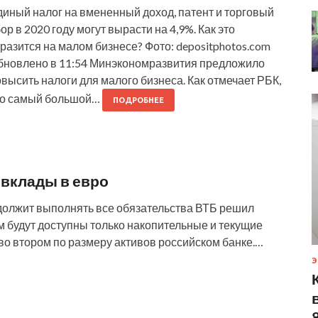
диный налог на вмененный доход, патент и торговый
ор в 2020 году могут вырасти на 4,9%. Как это
разится на малом бизнесе? Фото: depositphotos.com
бновлено в 11:54 Минэкономразвития предложило
высить налоги для малого бизнеса. Как отмечает РБК,
то самый большой…
ПОДРОБНЕЕ
 вклады в евро
должит выполнять все обязательства ВТБ решил
м будут доступны только накопительные и текущие
во втором по размеру активов российском банке.…
Э