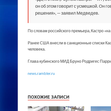
он об этом говорит с усмешкой. Он го
решения», — заявил Медведев.
По словам российского премьера, Кастро «на
Ранее США внесли в санкционные списки Кас
человека.
Глава кубинского МИД Бруно Родригес Паррил
news.rambler.ru
ПОХОЖИЕ ЗАПИСИ