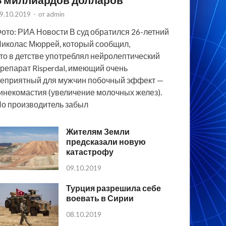
9.10.2019
-
от
admin
ото: РИА Новости В суд обратился 26-летний
иколас Мюррей, который сообщил,
то в детстве употреблял нейролептический
репарат Risperdal, имеющий очень
еприятный для мужчин побочный эффект —
инекомастия (увеличение молочных желез).
о производитель забыл
Жителям Земли
предсказали новую
катастрофу
09.10.2019
Турция разрешила себе
воевать в Сирии
08.10.2019