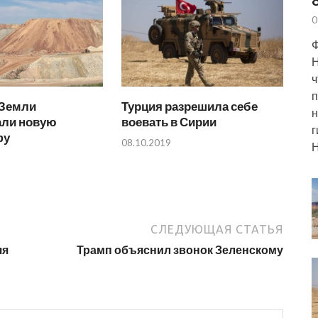
0
Ф
Н
ч
п
Земли
Турция разрешила себе
н
али новую
воевать в Сирии
г
фу
08.10.2019
Н
СЛЕДУЮЩАЯ СТАТЬЯ
яя
Трамп объяснил звонок Зеленскому