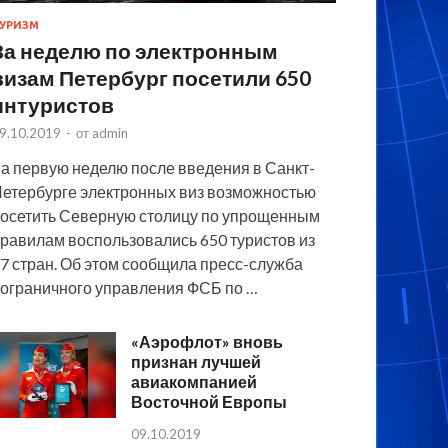
УРИЗМ
За неделю по электронным
визам Петербург посетили 650
интуристов
9.10.2019
-
от
admin
а первую неделю после введения в Санкт-
етербурге электронных виз возможностью
осетить Северную столицу по упрощенным
равилам воспользовались 650 туристов из
7 стран. Об этом сообщила пресс-служба
ограничного управления ФСБ по …
«Аэрофлот» вновь
признан лучшей
авиакомпанией
Восточной Европы
09.10.2019