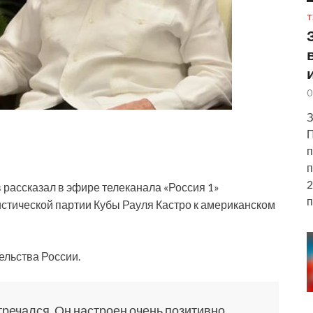
Т
0
З
П
п
п
2
рассказал в эфире телеканала «Россия 1»
п
стической партии Кубы Рауля Кастро к американском
ельства России.
стречался. Он настроен очень позитивно,