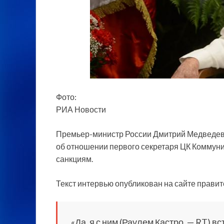
Фото:
РИА Новости
Премьер-министр России Дмитрий Медведев 
об отношении первого секретаря ЦК Коммуни
санкциям.
Текст интервью опубликован на сайте правит
«Да, я с ним (Раулем Кастро. — RT) в