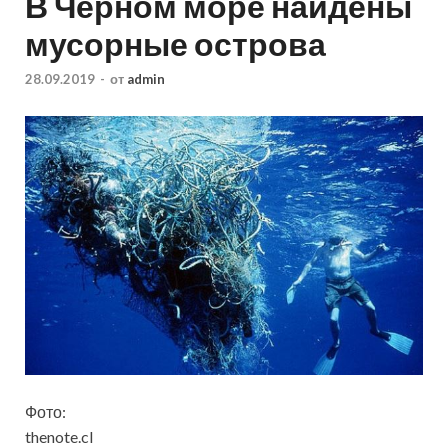
В Черном море найдены
мусорные острова
28.09.2019
-
от
admin
Фото:
thenote.cl