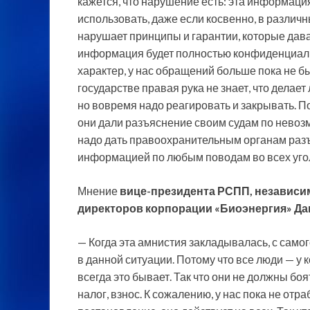
кажется, что нарушение есть: эта информация
использовать, даже если косвенно, в различн
нарушает принципы и гарантии, которые давал
информация будет полностью конфиденциальн
характер, у нас обращений больше пока не был
государстве правая рука не знает, что делает
но вовремя надо реагировать и закрывать. П
они дали разъяснение своим судам по невоз
надо дать правоохранительным органам разъ
информацией по любым поводам во всех уго
Мнение
вице-президента РСПП, независим
директоров корпорации «Биоэнергия» Д
— Когда эта амнистия закладывалась, с само
в данной ситуации. Потому что все люди — у к
всегда это бывает. Так что они не должны бо
налог, взнос. К сожалению, у нас пока не отр