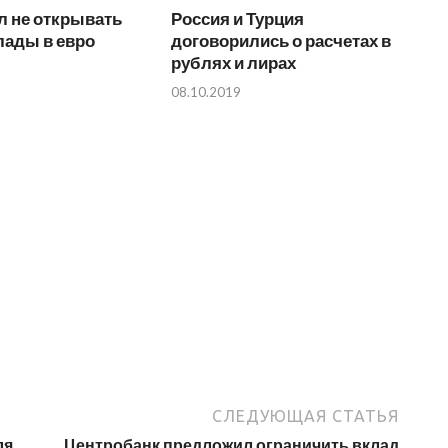
л не открывать
Россия и Турция
лады в евро
договорились о расчетах в
рублях и лирах
08.10.2019
СЛЕДУЮЩАЯ СТАТЬЯ
ля
Центробанк предложил ограничить вклад