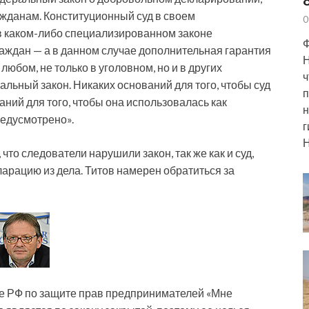
жданам. Конституционный суд в своем
0
 в каком-либо специализированном законе
Ф
ждан — а в данном случае дополнительная гарантия
Н
юбом, не только в уголовном, но и в других
ч
льный закон. Никаких оснований для того, чтобы суд
п
ний для того, чтобы она использовалась как
н
редусмотрено».
г
Н
что следователи нарушили закон, так же как и суд,
арацию из дела. Титов намерен обратиться за
е РФ по защите прав предпринимателей «Мне