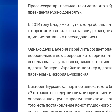
Пресс-секретарь президента отметил, что в 
президента нужно доверять».
В 2014 году Владимир Путин, когда объявлял
которые хотят легализовать свои доходы, не
административным преследованием.
Однако дело Валерия Израйлита создает опас
добровольном декларировании говорится, чт
использованы в уголовных, административны
адвокат Валерия Израйлита, партнер адвокат
партнеры» Виктория Бурковская.
Виктория Бурковскаяпартнер адвокатского б
«Этот закон не содержит никаких критериев и
определенной группе преступлений закон прим
того, есть постановление Конституционного с
если специальный закон, в данном случае ф