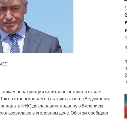
Т
0
З
П
п
ТАСС
п
2
п
тникам репатриации капиталов остаются в силе,
Так он отреагировал на статью в газете «Ведомости»
го аппарата ФНС декларацию, поданную Валерием
спользовала ее в уголовном деле. Об этом сообщает