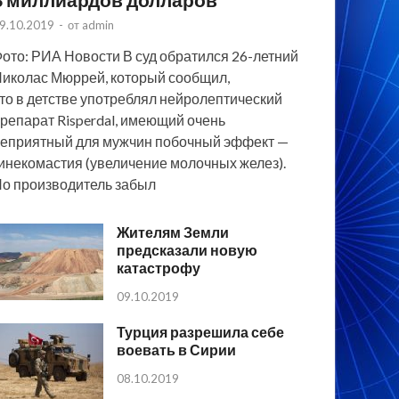
9.10.2019
-
от
admin
ото: РИА Новости В суд обратился 26-летний
иколас Мюррей, который сообщил,
то в детстве употреблял нейролептический
репарат Risperdal, имеющий очень
еприятный для мужчин побочный эффект —
инекомастия (увеличение молочных желез).
о производитель забыл
Жителям Земли
предсказали новую
катастрофу
09.10.2019
Турция разрешила себе
воевать в Сирии
08.10.2019