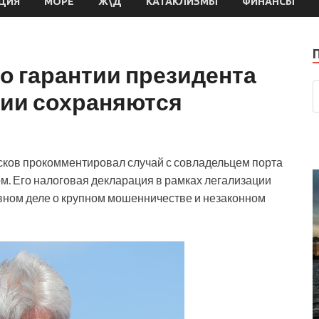
ЦИЯ
МОРЕ
Ж\Д
КАТАКЛИЗМЫ
ФИНАНСЫ
то гарантии президента
тии сохраняются
сков прокомментировал случай с совладельцем порта
м. Его налоговая декларация в рамках легализации
овном деле о крупном мошенничестве и незаконном