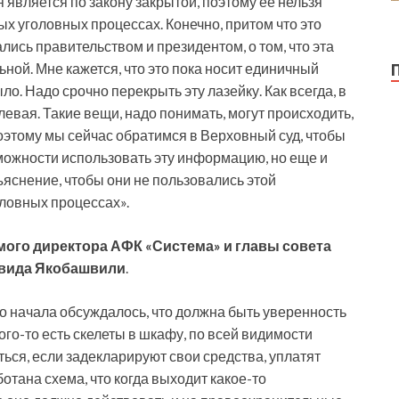
 является по закону закрытой, поэтому ее нельзя
ых уголовных процессах. Конечно, притом что это
ись правительством и президентом, о том, что эта
ой. Мне кажется, что это пока носит единичный
о. Надо срочно перекрыть эту лазейку. Как всегда, в
 левая. Такие вещи, надо понимать, могут происходить,
оэтому мы сейчас обратимся в Верховный суд, чтобы
можности использовать эту информацию, но еще и
яснение, чтобы они не пользовались этой
ловных процессах».
ого директора АФК «Система» и главы совета
авида Якобашвили
.
го начала обсуждалось, что должна быть уверенность
ого-то есть скелеты в шкафу, по всей видимости
яться, если задекларируют свои средства, уплатят
аботана схема, что когда выходит какое-то