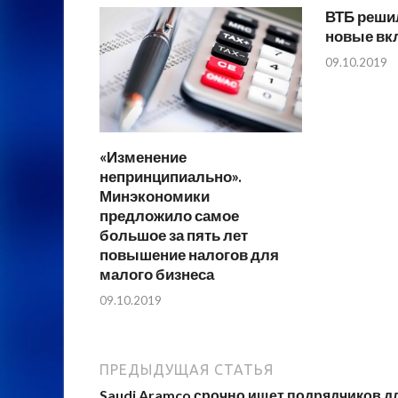
ВТБ реши
новые вк
09.10.2019
«Изменение
непринципиально».
Минэкономики
предложило самое
большое за пять лет
повышение налогов для
малого бизнеса
09.10.2019
ПРЕДЫДУЩАЯ СТАТЬЯ
Saudi Aramco срочно ищет подрядчиков д