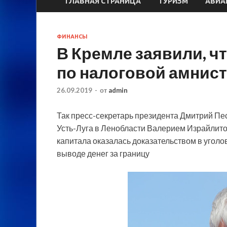
ГЛАВНАЯ СТРАНИЦА
ТУРИЗМ
АВИА
ФИНАНСЫ
В Кремле заявили, ч
по налоговой амнис
26.09.2019
-
от
admin
Так пресс-секретарь президента Дмитрий Пе
Усть-Луга в Ленобласти Валерием Израйлито
капитала оказалась доказательством в угол
выводе денег за границу