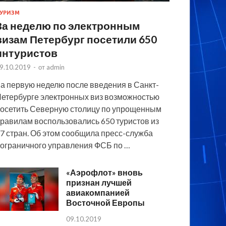
УРИЗМ
За неделю по электронным
визам Петербург посетили 650
интуристов
9.10.2019
-
от
admin
а первую неделю после введения в Санкт-
етербурге электронных виз возможностью
осетить Северную столицу по упрощенным
равилам воспользовались 650 туристов из
7 стран. Об этом сообщила пресс-служба
ограничного управления ФСБ по …
«Аэрофлот» вновь
признан лучшей
авиакомпанией
Восточной Европы
09.10.2019