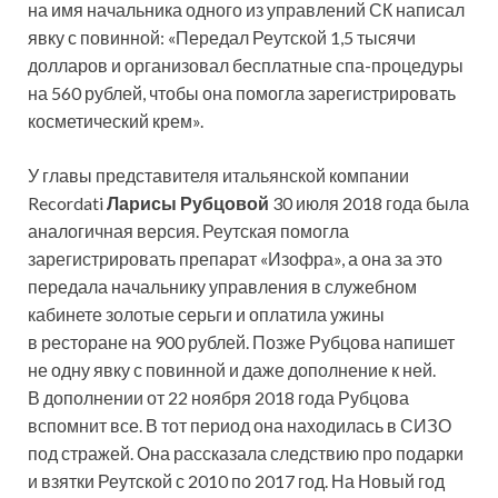
на имя начальника одного из управлений СК написал
явку с повинной: «Передал Реутской 1,5 тысячи
долларов и организовал бесплатные спа-процедуры
на 560 рублей, чтобы она помогла зарегистрировать
косметический крем».
У главы представителя итальянской компании
Recordati
Ларисы Рубцовой
30 июля 2018 года была
аналогичная версия. Реутская помогла
зарегистрировать препарат «Изофра», а она за это
передала начальнику управления в служебном
кабинете золотые серьги и оплатила ужины
в ресторане на 900 рублей. Позже Рубцова напишет
не одну явку с повинной и даже дополнение к ней.
В дополнении от 22 ноября 2018 года Рубцова
вспомнит все. В тот период она находилась в СИЗО
под стражей. Она рассказала следствию про подарки
и взятки Реутской с 2010 по 2017 год. На Новый год