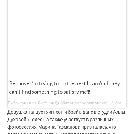
Because I’m trying to do the best I can And they
can’t find something to satisfy me❣️
Публикация от Лисёнок 💞 (@mariannagazmanova) 13 Авг 2019 в 12:23 PDT
Девушка танцует хип-хоп и брейк-данс в студии Аллы
Духовой «Тодес», а также участвует в различных
фотосессиях. Марина Газманова призналась, что