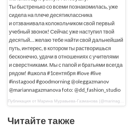
Ты быстренько со всеми познакомилась, уже
сидела на плече десятиклассника
и отзванивала колокольчиком свой первый
учебный звонок! Сейчас уже наступил твой
десятый… желаю тебе найти свой дальнейший
путь, интерес, в котором ты растворишься
бесконечно, удачи в отношениях с учителями
и сверстниками. Мы с папой и братьями всегда
рядом! #школа #1сентября #love #live
#instagood #goodmorning @oleggazmanov
@mariannagazmanova foto: @dd_fashion_studio
Публикация от Марина Муравьева-Газманова (@marinagazmanova) 31 Авг 2019 в 10:38 PDT
Читайте также