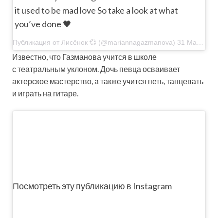
it used to be mad love So take a look at what
you’ve done 🖤
Публикация от Лисёнок 💞 (@mariannagazmanova) 31 Май 2018 в 9:35 PDT
Известно, что Газманова учится в школе
с театральным уклоном. Дочь певца осваивает
актерское мастерство, а также учится петь, танцевать
и играть на гитаре.
Посмотреть эту публикацию в Instagram