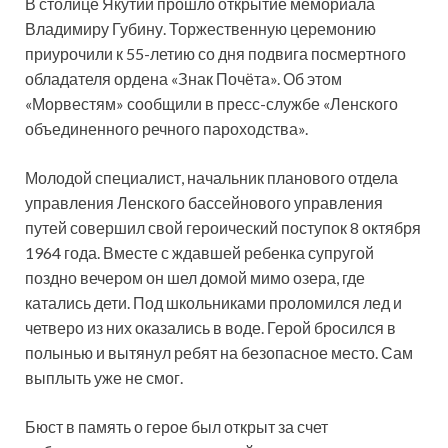
В столице Якутии прошло открытие мемориала
Владимиру Губину. Торжественную церемонию
приурочили к 55-летию со дня подвига посмертного
обладателя ордена «Знак Почёта». Об этом
«Морвестям» сообщили в пресс-службе «Ленского
объединенного речного пароходства».
Молодой
специалист, начальник планового отдела
управления Ленского бассейнового управления
путей совершил свой героический поступок 8 октября
1964 года. Вместе с ждавшей ребенка супругой
поздно вечером он шел домой мимо озера, где
катались дети. Под школьниками проломился лед и
четверо из них оказались в воде. Герой бросился в
полынью и вытянул ребят на безопасное место. Сам
выплыть уже не смог.
Бюст в память о герое был открыт за счет