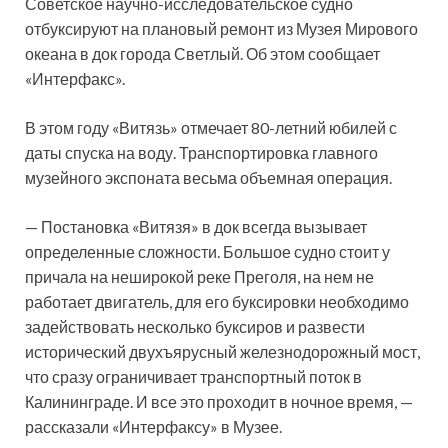
Советское научно-исследовательское судно
отбуксируют на плановый ремонт из Музея Мирового
океана в док города Светлый. Об этом сообщает
«Интерфакс».
В этом году «Витязь» отмечает 80-летний юбилей с
даты спуска на воду. Транспортировка главного
музейного экспоната
весьма объемная операция.
— Постановка «Витязя» в док всегда вызывает
определенные сложности. Большое судно стоит у
причала на неширокой реке Преголя, на нем не
работает двигатель, для его буксировки необходимо
задействовать несколько буксиров и развести
исторический двухъярусный железнодорожный мост,
что сразу ограничивает транспортный поток в
Калининграде. И все это проходит в ночное время, —
рассказали «Интерфаксу» в Музее.