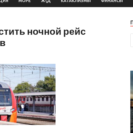
ЦИЯ
МОРЕ
Ж\Д
КАТАКЛИЗМЫ
ФИНАНСЫ
стить ночной рейс
ов