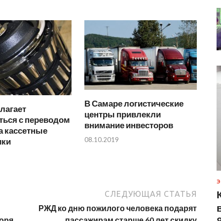
В Самаре логистические
лагает
центры привлекли
ться с переводом
внимание инвесторов
а кассетные
08.10.2019
ики
Э
СЛЕДУЮЩАЯ СТАТЬЯ
РЖД ко дню пожилого человека подарят
оря
пассажирам старше 60 лет скидку