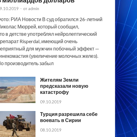
9.10.2019
-
от
admin
ото: РИА Новости В суд обратился 26-летний
иколас Мюррей, который сообщил,
то в детстве употреблял нейролептический
репарат Risperdal, имеющий очень
еприятный для мужчин побочный эффект —
инекомастия (увеличение молочных желез).
о производитель забыл
Жителям Земли
предсказали новую
катастрофу
09.10.2019
Турция разрешила себе
воевать в Сирии
08.10.2019