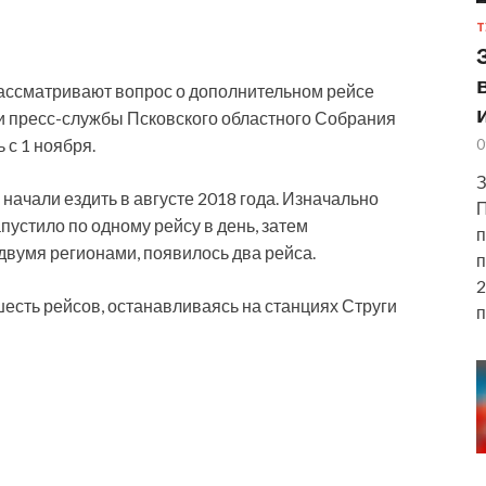
Т
рассматривают вопрос о дополнительном рейсе
и пресс-службы Псковского областного Собрания
 с 1 ноября.
0
З
начали ездить в августе 2018 года. Изначально
П
пустило по одному рейсу в день, затем
п
двумя регионами, появилось два рейса.
п
2
шесть рейсов, останавливаясь на станциях Струги
п