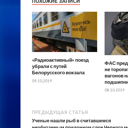
ПОХОЖИЕ ЗАПИСИ
«Радиоактивный» поезд
ФАС пред
убрали с путей
не торопи
Белорусского вокзала
вагонов н
09.10.2019
подшипн
08.10.2019
ПРЕДЫДУЩАЯ СТАТЬЯ
Ученые нашли рыб в считавшемся
необитаемым придонном слое Черного м