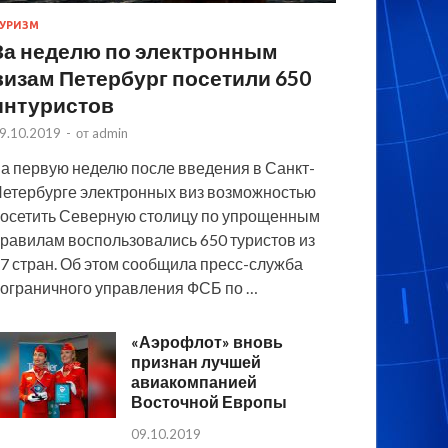
УРИЗМ
За неделю по электронным
визам Петербург посетили 650
интуристов
9.10.2019
-
от
admin
а первую неделю после введения в Санкт-
етербурге электронных виз возможностью
осетить Северную столицу по упрощенным
равилам воспользовались 650 туристов из
7 стран. Об этом сообщила пресс-служба
ограничного управления ФСБ по …
«Аэрофлот» вновь
признан лучшей
авиакомпанией
Восточной Европы
09.10.2019