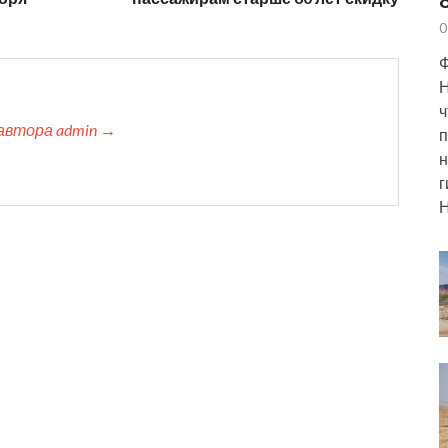
0
Ф
Н
ч
автора admin →
п
н
г
Н