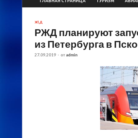
ГЛАВНАЯ СТРАНИЦА
ТУРИЗМ
АВИА
Ж\Д
РЖД планируют запу
из Петербурга в Пск
27.09.2019
-
от
admin