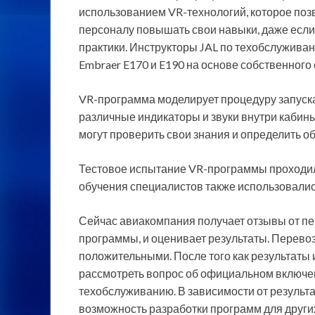
использованием VR-технологий, которое по
персоналу повышать свои навыки, даже если
практики. Инструкторы JAL по техобслужива
Embraer E170 и E190 на основе собственного
VR-программа моделирует процедуру запуска
различные индикаторы и звуки внутри кабины
могут проверить свои знания и определить о
Тестовое испытание VR-программы проходило 
обучения специалистов также использовалис
Сейчас авиакомпания получает отзывы от пе
программы, и оценивает результаты. Перево
положительными. После того как результаты 
рассмотреть вопрос об официальном включен
техобслуживанию. В зависимости от результ
возможность разработки программ для други