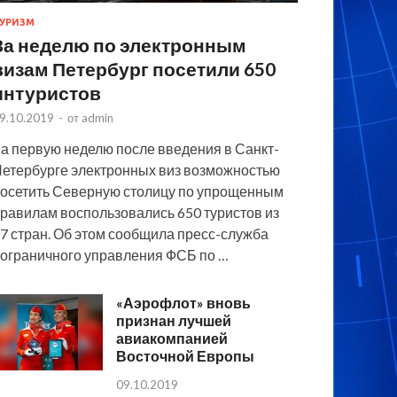
УРИЗМ
За неделю по электронным
визам Петербург посетили 650
интуристов
9.10.2019
-
от
admin
а первую неделю после введения в Санкт-
етербурге электронных виз возможностью
осетить Северную столицу по упрощенным
равилам воспользовались 650 туристов из
7 стран. Об этом сообщила пресс-служба
ограничного управления ФСБ по …
«Аэрофлот» вновь
признан лучшей
авиакомпанией
Восточной Европы
09.10.2019