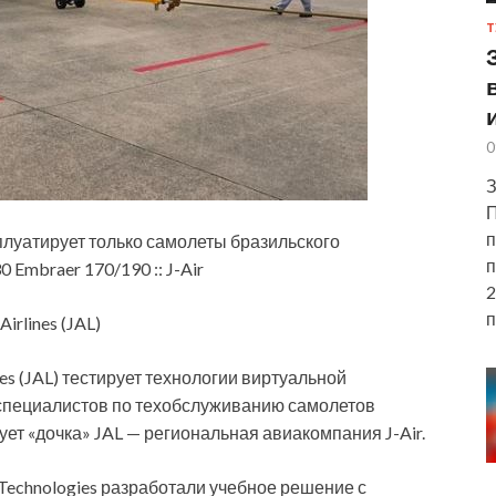
Т
0
З
П
п
плуатирует только самолеты бразильского
п
 Embraer 170/190 :: J-Air
2
п
irlines (JAL)
es (JAL) тестирует технологии виртуальной
ия специалистов по техобслуживанию самолетов
ует «дочка» JAL — региональная авиакомпания J-Air.
 Technologies разработали учебное решение с