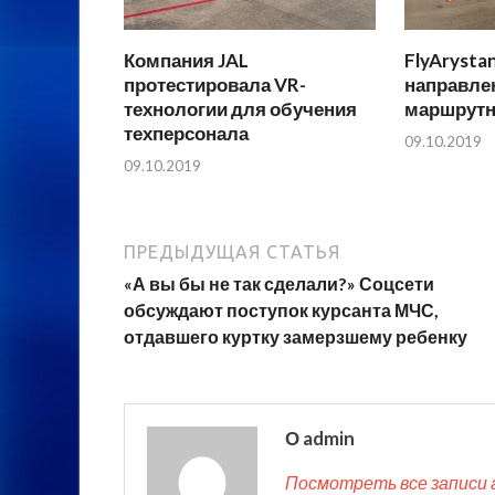
Компания JAL
FlyArysta
протестировала VR-
направле
технологии для обучения
маршрутн
техперсонала
09.10.2019
09.10.2019
ПРЕДЫДУЩАЯ СТАТЬЯ
«А вы бы не так сделали?» Соцсети
обсуждают поступок курсанта МЧС,
отдавшего куртку замерзшему ребенку
О admin
Посмотреть все записи 