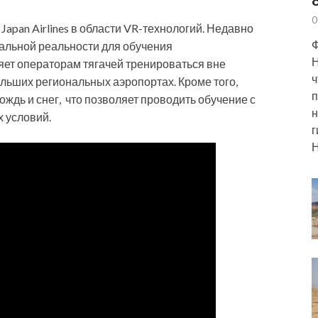
0
 Japan Airlines в области VR-технологий. Недавно
Ф
альной реальности для обучения
Н
яет операторам тягачей тренироваться вне
ч
ольших региональных аэропортах. Кроме того,
п
ждь и снег, что позволяет проводить обучение с
н
 условий.
г
Н