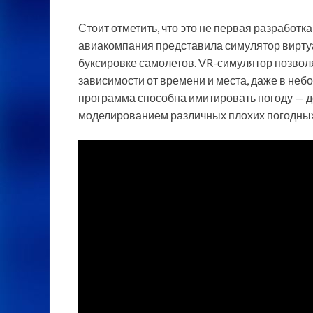
Стоит отметить, что это не первая разработка
авиакомпания представила симулятор вирту
буксировке самолетов. VR-симулятор позвол
зависимости от времени и места, даже в неб
программа способна имитировать погоду — до
моделированием различных плохих погодных