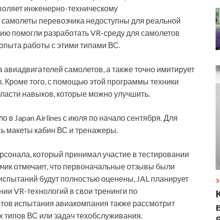
зволяет инженерно-техническому
 самолеты перевозчика недоступны для реальной
нию помогли разработать VR-среду для самолетов
 опыта работы с этими типами ВС.
 авиадвигателей самолетов, а также точно имитирует
. Кроме того, с помощью этой программы техники
бласти навыков, которые можно улучшить.
в Japan Airlines с июля по начало сентября. Для
ь макеты кабин ВС и тренажеры.
рсонала, который принимал участие в тестировании
зчик отмечает, что первоначальные отзывы были
испытаний будут полностью оценены, JAL планирует
Э
ии VR-технологий в свои тренинги по
атов испытания авиакомпания также рассмотрит
х типов ВС или задач техобслуживания.