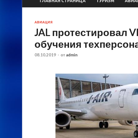
ГЛАВНАЯ СТРАНИЦА
ТУРИЗМ
АВИА
АВИАЦИЯ
JAL протестировал V
обучения техперсон
08.10.2019
-
от
admin