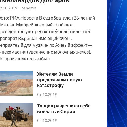
9.10.2019
-
от
admin
ото: РИА Новости В суд обратился 26-летний
иколас Мюррей, который сообщил,
то в детстве употреблял нейролептический
репарат Risperdal, имеющий очень
еприятный для мужчин побочный эффект —
инекомастия (увеличение молочных желез).
о производитель забыл
Жителям Земли
предсказали новую
катастрофу
09.10.2019
Турция разрешила себе
воевать в Сирии
08.10.2019