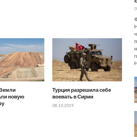
0
Ф
Н
ч
п
н
г
Н
Земли
Турция разрешила себе
али новую
воевать в Сирии
фу
08.10.2019