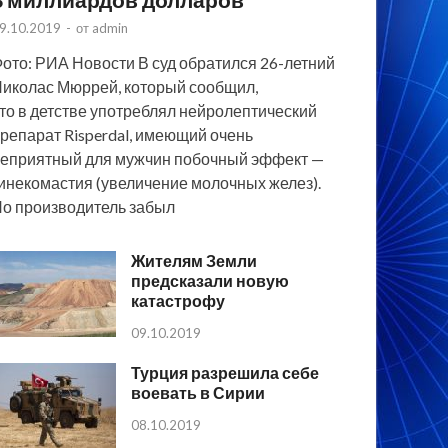
9.10.2019
-
от
admin
ото: РИА Новости В суд обратился 26-летний
иколас Мюррей, который сообщил,
то в детстве употреблял нейролептический
репарат Risperdal, имеющий очень
еприятный для мужчин побочный эффект —
инекомастия (увеличение молочных желез).
о производитель забыл
Жителям Земли
предсказали новую
катастрофу
09.10.2019
Турция разрешила себе
воевать в Сирии
08.10.2019