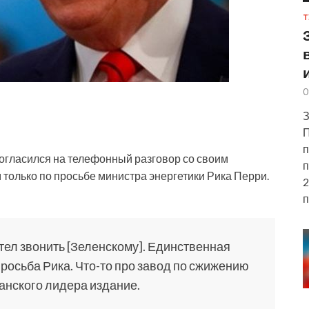
Т
0
З
П
п
огласился на телефонный разговор со своим
п
только по просьбе министра энергетики Рика Перри.
2
п
отел звонить
[Зеленскому]. Единственная
 просьба Рика. Что-то про завод по сжижению
канского лидера издание.