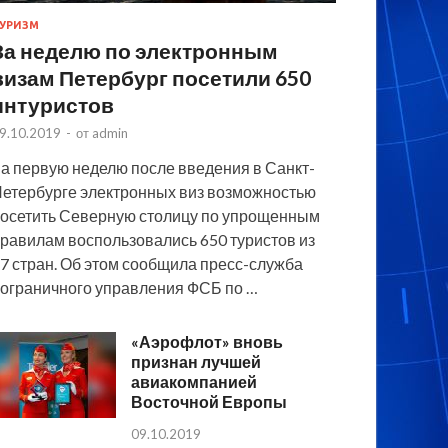
УРИЗМ
За неделю по электронным
визам Петербург посетили 650
интуристов
9.10.2019
-
от
admin
а первую неделю после введения в Санкт-
етербурге электронных виз возможностью
осетить Северную столицу по упрощенным
равилам воспользовались 650 туристов из
7 стран. Об этом сообщила пресс-служба
ограничного управления ФСБ по …
«Аэрофлот» вновь
признан лучшей
авиакомпанией
Восточной Европы
09.10.2019