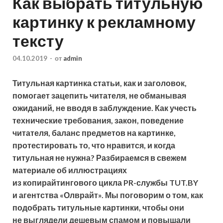
Как выбрать титульную
картинку к рекламному
тексту
04.10.2019
-
от
admin
Титульная картинка статьи, как и заголовок,
помогает зацепить читателя, не обманывая
ожиданий, не вводя в заблуждение. Как учесть
технические требования, закон, поведение
читателя, баланс предметов на картинке,
протестировать то, что нравится, и когда
титульная не нужна
? Разбираемся в свежем
материале об иллюстрациях
из копирайтингового
цикла
PR-службы TUT.BY
и агентства
«Олврайт»
. Мы поговорим о том, как
подобрать титульные картинки, чтобы они
не выглядели дешевым спамом и повышали