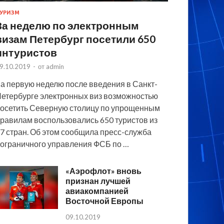
УРИЗМ
За неделю по электронным
визам Петербург посетили 650
интуристов
9.10.2019
-
от
admin
а первую неделю после введения в Санкт-
етербурге электронных виз возможностью
осетить Северную столицу по упрощенным
равилам воспользовались 650 туристов из
7 стран. Об этом сообщила пресс-служба
ограничного управления ФСБ по …
«Аэрофлот» вновь
признан лучшей
авиакомпанией
Восточной Европы
09.10.2019