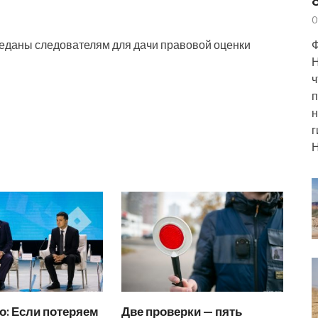
0
Ф
еданы следователям для дачи правовой оценки
Н
ч
п
н
г
Н
о: Если потеряем
Две проверки — пять