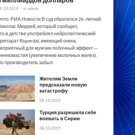
9.10.2019
-
от
admin
ото: РИА Новости В суд обратился 26-летний
иколас Мюррей, который сообщил,
то в детстве употреблял нейролептический
репарат Risperdal, имеющий очень
еприятный для мужчин побочный эффект —
инекомастия (увеличение молочных желез).
о производитель забыл
Жителям Земли
предсказали новую
катастрофу
09.10.2019
Турция разрешила себе
воевать в Сирии
08.10.2019