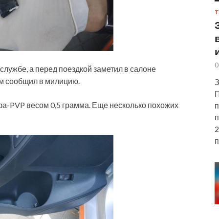
Т
0
лужбе, а перед поездкой заметил в
салоне
м сообщил в милицию.
З
П
фа-PVP весом 0,5 грамма. Еще несколько похожих
п
п
2
п