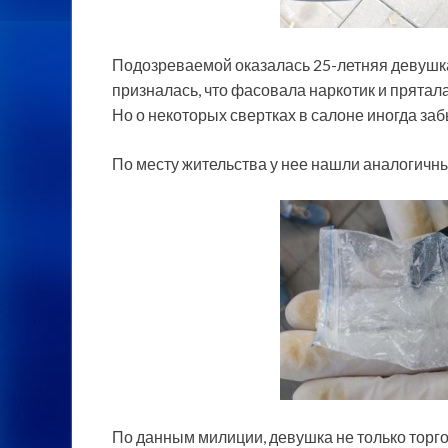
Подозреваемой оказалась 25-летняя девушка
призналась, что фасовала наркотик и прятала
Но о некоторых свертках в салоне иногда за
По месту жительства у нее нашли аналогичны
По данным милиции, девушка не только торго