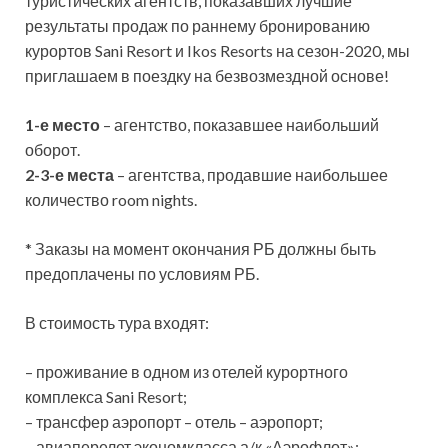
туристических агентств, показавших лучшие
результаты продаж по раннему бронированию
курортов Sani Resort и Ikos Resorts на сезон-2020, мы
приглашаем в поездку на безвозмездной основе!
1-е место
– агентство, показавшее наибольший
оборот.
2-3-е места
– агентства, продавшие наибольшее
количество room nights.
* Заказы на момент окончания РБ должны быть
предоплачены по условиям РБ.
В стоимость тура входят:
– проживание в одном из отелей курортного
комплекса Sani Resort;
– трансфер аэропорт – отель – аэропорт;
– авиаперелет экономкласса а/к «Аэрофлот»;