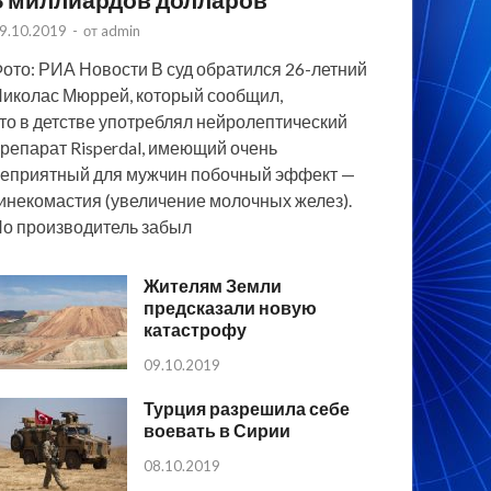
9.10.2019
-
от
admin
ото: РИА Новости В суд обратился 26-летний
иколас Мюррей, который сообщил,
то в детстве употреблял нейролептический
репарат Risperdal, имеющий очень
еприятный для мужчин побочный эффект —
инекомастия (увеличение молочных желез).
о производитель забыл
Жителям Земли
предсказали новую
катастрофу
09.10.2019
Турция разрешила себе
воевать в Сирии
08.10.2019