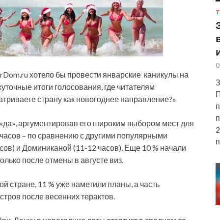
Т
0
rDom.ru хотело бы провести январские каникулы на
З
уточные итоги голосования, где читателям
П
матриваете страну как новогоднее направление?»
п
п
«да», аргументировав его широким выбором мест для
2
 часов – по сравнению с другими популярными
п
ов) и Доминиканой (11-12 часов). Еще 10 % начали
лько после отмены в августе виз.
ой стране, 11 % уже наметили планы, а часть
остров после весенних терактов.