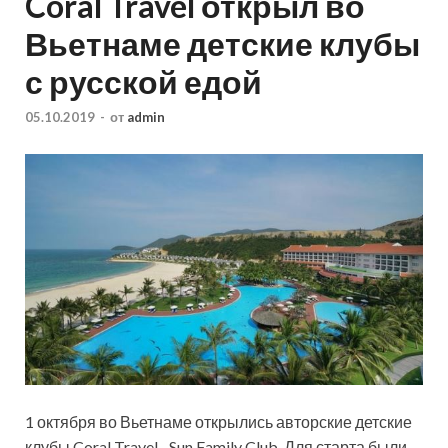
Coral Travel открыл во
Вьетнаме детские клубы
с русской едой
05.10.2019
-
от
admin
1 октября во Вьетнаме открылись авторские детские
клубы Coral Travel –Sun Family Club. Для старта были