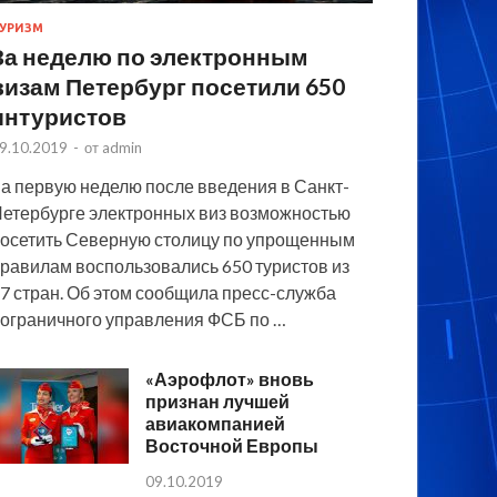
УРИЗМ
За неделю по электронным
визам Петербург посетили 650
интуристов
9.10.2019
-
от
admin
а первую неделю после введения в Санкт-
етербурге электронных виз возможностью
осетить Северную столицу по упрощенным
равилам воспользовались 650 туристов из
7 стран. Об этом сообщила пресс-служба
ограничного управления ФСБ по …
«Аэрофлот» вновь
признан лучшей
авиакомпанией
Восточной Европы
09.10.2019