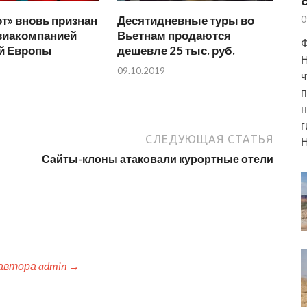
т» вновь признан
Десятидневные туры во
0
виакомпанией
Вьетнам продаются
Ф
й Европы
дешевле 25 тыс. руб.
Н
09.10.2019
ч
п
н
г
СЛЕДУЮЩАЯ СТАТЬЯ
Н
Сайты-клоны атаковали курортные отели
автора admin →