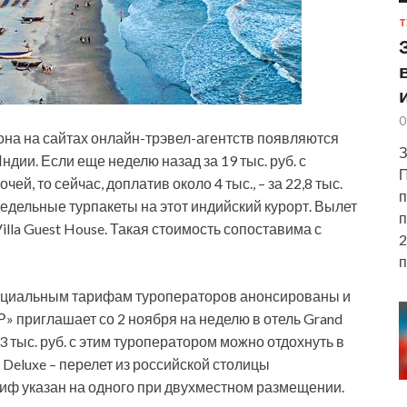
Т
0
она на сайтах онлайн-трэвел-агентств появляются
З
дии. Если еще неделю назад за 19 тыс. руб. с
П
ей, то сейчас, доплатив около 4 тыс., – за 22,8 тыс.
п
едельные турпакеты на этот индийский курорт. Вылет
п
illa Guest House. Такая стоимость сопоставима с
2
п
нциальным тарифам туроператоров анонсированы и
» приглашает со 2 ноября на неделю в отель Grand
5,3 тыс. руб. с этим туроператором можно отдохнуть в
 Deluxe – перелет из российской столицы
ариф указан на одного при двухместном размещении.