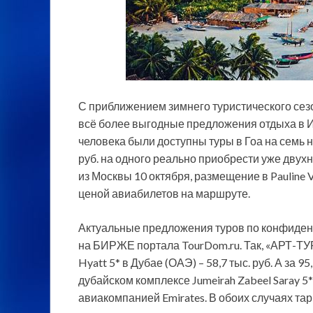
С приближением зимнего туристического сез
всё более выгодные предложения отдыха в Ин
человека были доступны туры в Гоа на семь ноч
руб.
на одного реально приобрести уже двухн
из Москвы 10 октября, размещение в Pauline V
ценой авиабилетов на маршруте.
Актуальные предложения туров по конфиде
на БИРЖЕ портала TourDom.ru. Так, «АРТ-ТУР
Hyatt 5* в Дубае (ОАЭ) – 58,7 тыс. руб. А за 9
дубайском комплексе Jumeirah Zabeel Saray 5*
авиакомпанией Emirates. В обоих случаях т