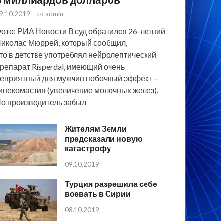
9.10.2019
-
от
admin
ото: РИА Новости В суд обратился 26-летний
иколас Мюррей, который сообщил,
то в детстве употреблял нейролептический
репарат Risperdal, имеющий очень
еприятный для мужчин побочный эффект —
инекомастия (увеличение молочных желез).
о производитель забыл
Жителям Земли
предсказали новую
катастрофу
09.10.2019
Турция разрешила себе
воевать в Сирии
08.10.2019