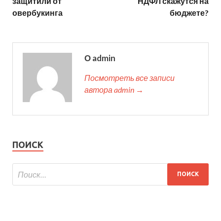
защитили от
НДФЛ скажутся на
овербукинга
бюджете?
О admin
Посмотреть все записи
автора admin →
ПОИСК