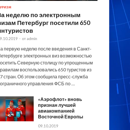
УРИЗМ
За неделю по электронным
визам Петербург посетили 650
интуристов
9.10.2019
-
от
admin
а первую неделю после введения в Санкт-
етербурге электронных виз возможностью
осетить Северную столицу по упрощенным
равилам воспользовались 650 туристов из
7 стран. Об этом сообщила пресс-служба
ограничного управления ФСБ по …
«Аэрофлот» вновь
признан лучшей
авиакомпанией
Восточной Европы
09.10.2019