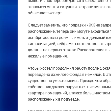
выше. Рынок перерождается в качественно но
экономсегмент, а ситуация в стране четко по
объясняет эксперт.
Следует заметить, что поправки к ЖК не запр
расположение: теперь они могут находиться 
октября хостелы должны иметь отдельный вх
сигнализацией, сейфами, соответствовать т
должны на первых этажах. Расположение вы
нежилые помещения.
Чтобы хостел продолжил работу после 1 окт
переведено из жилого фонда в нежилой. В э
существенно ужесточились. Прежде чем обр
собственник должен заручиться письменным
квартире помещений, а также большинством
расположенных в подъезде.