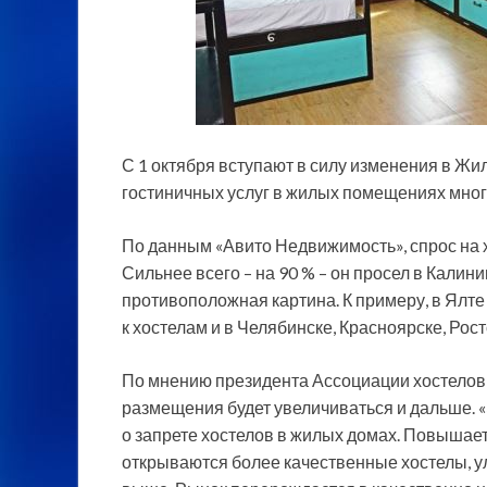
С 1 октября вступают в силу изменения в Ж
гостиничных услуг в жилых помещениях мно
По данным «Авито Недвижимость», спрос на х
Сильнее всего – на 90 % – он просел в
Калини
противоположная картина. К примеру, в Ялте 
к хостелам и в Челябинске, Красноярске, Рос
По мнению президента Ассоциации хостелов
размещения будет увеличиваться и дальше. «Э
о запрете хостелов в жилых домах. Повышае
открываются более качественные хостелы, у