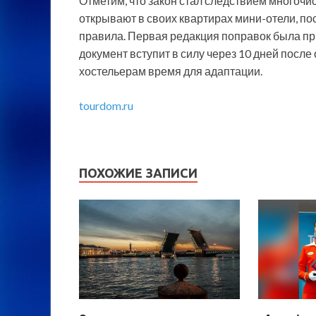
Отметим, что закон стал следствием многочис
открывают в своих квартирах мини-отели, п
правила. Первая редакция поправок была при
документ вступит в силу через 10 дней посл
хостельерам время для адаптации.
tourdom.ru
ПОХОЖИЕ ЗАПИСИ