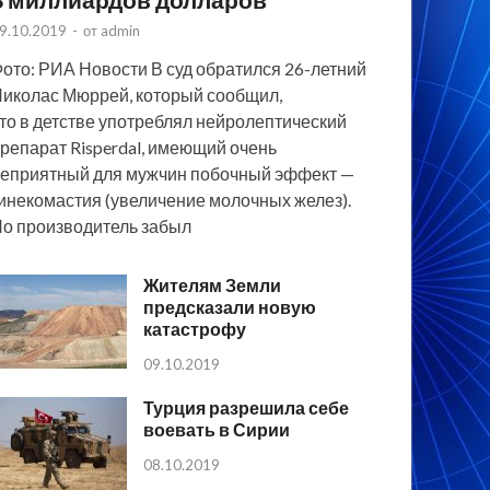
9.10.2019
-
от
admin
ото: РИА Новости В суд обратился 26-летний
иколас Мюррей, который сообщил,
то в детстве употреблял нейролептический
репарат Risperdal, имеющий очень
еприятный для мужчин побочный эффект —
инекомастия (увеличение молочных желез).
о производитель забыл
Жителям Земли
предсказали новую
катастрофу
09.10.2019
Турция разрешила себе
воевать в Сирии
08.10.2019