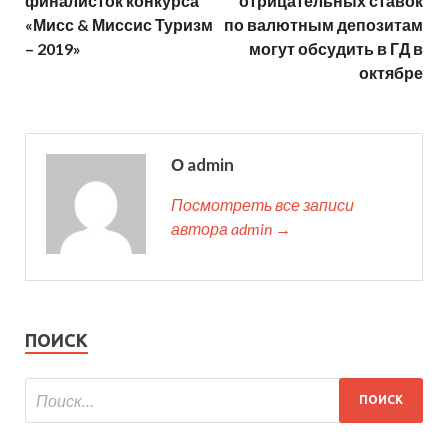
финалисток конкурса
отрицательных ставок
«Мисс & Миссис Туризм
по валютным депозитам
– 2019»
могут обсудить в ГД в
октябре
О admin
Посмотреть все записи
автора admin →
ПОИСК