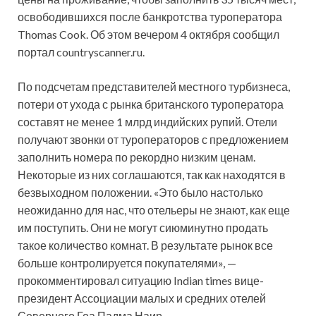
освободившихся после банкротства туроператора
Thomas Cook. Об этом вечером 4 октября сообщил
портал countryscanner.ru.
По подсчетам представителей местного турбизнеса,
потери от ухода с
рынка британского туроператора
составят не менее 1 млрд индийских рупий. Отели
получают звонки от туроператоров с предложением
заполнить номера по рекордно низким ценам.
Некоторые из них соглашаются, так как находятся в
безвыходном положении. «Это было настолько
неожиданно для нас, что отельеры не знают, как еще
им поступить. Они не могут сиюминутно продать
такое количество комнат. В результате рынок все
больше контролируется покупателями», —
прокомментировал ситуацию Indian times вице-
президент Ассоциации малых и средних отелей
Северного Гоа Падма Наир.