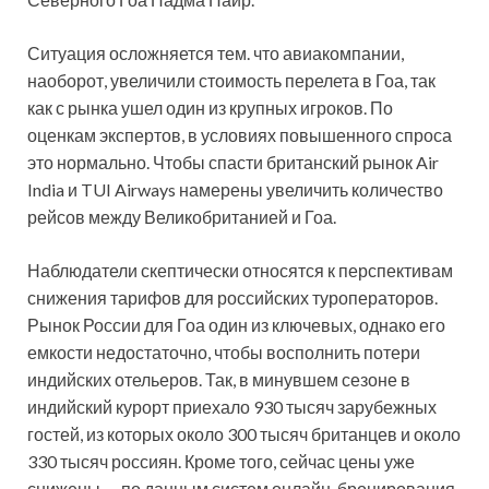
Ситуация осложняется тем. что авиакомпании,
наоборот, увеличили стоимость перелета в Гоа, так
как с рынка ушел один из крупных игроков. По
оценкам экспертов, в условиях повышенного спроса
это нормально. Чтобы спасти британский рынок Air
India и TUI Airways намерены увеличить количество
рейсов между Великобританией и Гоа.
Наблюдатели скептически относятся к перспективам
снижения тарифов для российских туроператоров.
Рынок России для Гоа один из ключевых, однако его
емкости недостаточно, чтобы восполнить потери
индийских отельеров. Так, в минувшем сезоне в
индийский курорт приехало 930 тысяч зарубежных
гостей, из которых около 300 тысяч британцев и около
330 тысяч россиян. Кроме того, сейчас цены уже
снижены — по данным систем онлайн-бронирования,