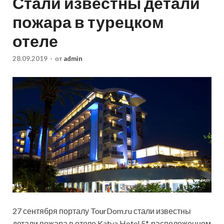
Стали известны детали
пожара в турецком
отеле
28.09.2019
-
от
admin
27 сентября порталу TourDom.ru стали известны
детали пожара в отеле Katya Hotel 5*, расположенном