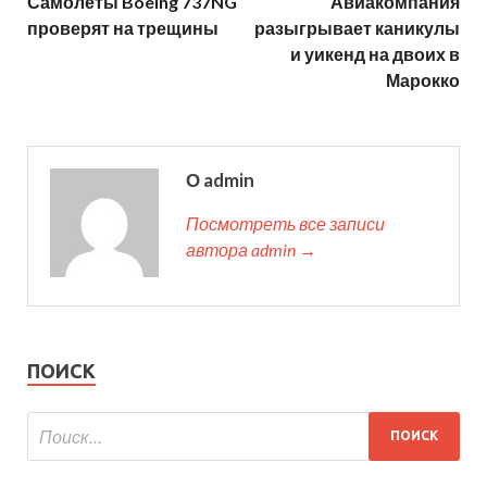
Самолеты Boeing 737NG
Авиакомпания
проверят на трещины
разыгрывает каникулы
и уикенд на двоих в
Марокко
О admin
Посмотреть все записи
автора admin →
ПОИСК