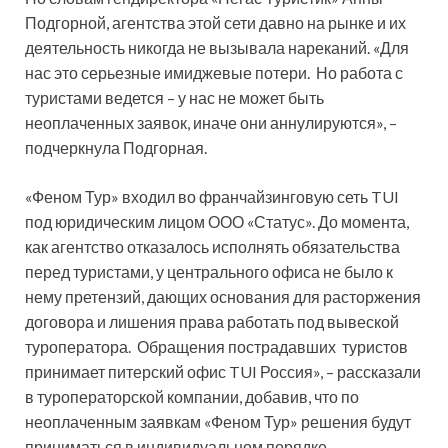
Подгорной, агентства этой сети давно на рынке и их
деятельность никогда не вызывала нареканий. «Для
нас это серьезные имиджевые потери. Но работа с
туристами ведется – у нас не может быть
неоплаченных заявок, иначе они аннулируются», –
подчеркнула Подгорная.
«Феном Тур» входил во франчайзинговую сеть TUI
под юридическим лицом ООО «Статус». До момента,
как агентство отказалось исполнять обязательства
перед туристами, у центрального офиса не было к
нему претензий, дающих основания для расторжения
договора и лишения права работать под вывеской
туроператора. Обращения пострадавших туристов
принимает питерский офис TUI Россия», – рассказали
в туроператорской компании, добавив, что по
неоплаченным заявкам «Феном Тур» решения будут
приниматься в индивидуальном порядке.