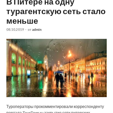
В Питере на одну
турагентскую сеть стало
меньше
08.10.2019
-
от
admin
Туроператоры прокомментировали корреспонденту
портала TourDom.ru закрытие сети питерских