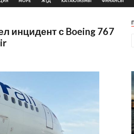
ЦИЯ
МОРЕ
Ж\Д
КАТАКЛИЗМЫ
ФИНАНСЫ
л инцидент с Boeing 767
ir