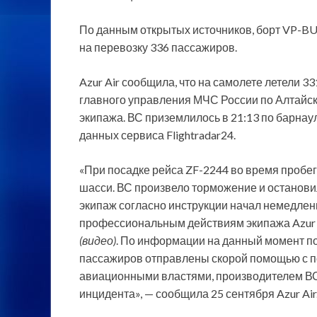
По данным открытых источников, борт VP-BU
на перевозку 336 пассажиров.
Azur Air сообщила, что на самолете летели 
главного управления МЧС России по Алтайск
экипажа. ВС приземлилось в 21:13 по барнаул
данных сервиса Flightradar24.
«При посадке рейса ZF-2244 во время пробе
шасси. ВС произвело торможение и останови
экипаж согласно инструкции начал немедле
профессиональным действиям экипажа Azur 
(видео)
. По информации на данный момент пор
пассажиров отправлены скорой помощью с п
авиационными властями, производителем ВС
инцидента», — сообщила 25 сентября Azur Air