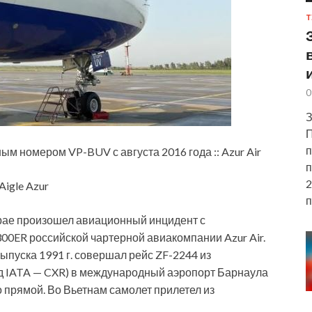
Т
0
З
П
п
ным номером VP-BUV с августа 2016 года :: Azur Air
п
2
Aigle Azur
п
крае произошел авиационный инцидент с
00ER российской чартерной
авиакомпании Azur Air.
пуска 1991 г. совершал рейс ZF-2244 из
од IATA — CXR) в международный аэропорт Барнаула
 прямой. Во Вьетнам самолет прилетел из