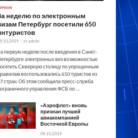
УРИЗМ
За неделю по электронным
визам Петербург посетили 650
интуристов
9.10.2019
-
от
admin
а первую неделю после введения в Санкт-
етербурге электронных виз возможностью
осетить Северную столицу по упрощенным
равилам воспользовались 650 туристов из
7 стран. Об этом сообщила пресс-служба
ограничного управления ФСБ по …
«Аэрофлот» вновь
признан лучшей
авиакомпанией
Восточной Европы
09.10.2019