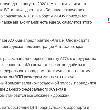
ствует до 11 августа 2020 г. Но сроки зависят от
 ВС, а также доставки в Барнаул технических
о подсчетам ATO.ru на борт VP-BUV приходится
 В парке авиакомпании есть еще 10 самолетов этого
ает АО «Авиапредприятие «Алтай». Оно входит в
а принадлежит администрации Алтайского края.
я рассказывали корреспонденту ATO.ru о трудностях
 аэропорта: «Мы пока так и не может добиться
федерального аэродромного имущества, поэтому
онтом ВПП размером 2850 х 50 м за счет
ный ремонт взлетно-посадочной полосы проводился
ние данного федерального объекта в
ом становится все сложнее и дороже».
зывать состояние ВПП барнаульского аэропорта и