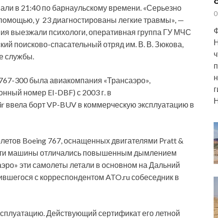
али в 21:40 по барнаульскому времени. «Серьезно
0
 помощью, у 23 диагностированы легкие травмы», —
Ф
ия выезжали психологи, оперативная группа ГУ МЧС
Н
ий поисково-спасательный отряд им. В. В. Зюкова,
ч
е службы.
п
н
767-300 была авиакомпания «Трансаэро»,
г
ный номер EI-DBF) с 2003 г. в
Н
Air ввела борт VP-BUV в коммерческую эксплуатацию в
олетов Boeing 767, оснащенных двигателями Pratt &
а эти машины отличались повышенным дымлением
аэро» эти самолеты летали в основном на Дальний
ившегося с корреспондентом ATO.ru собеседник в
эксплуатацию. Действующий сертификат его летной