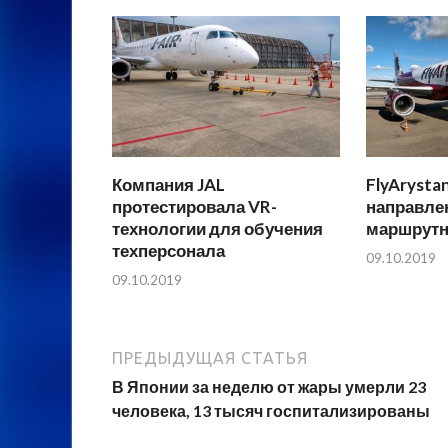
Компания JAL
FlyArysta
протестировала VR-
направле
технологии для обучения
маршрутн
техперсонала
09.10.2019
09.10.2019
ПРЕДЫДУЩАЯ СТАТЬЯ
В Японии за неделю от жары умерли 23
человека, 13 тысяч госпитализированы