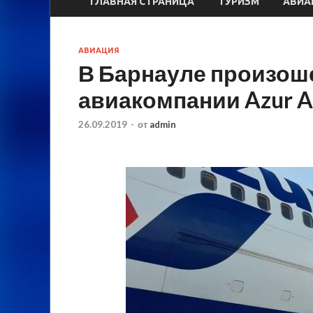
ГЛАВНАЯ СТРАНИЦА
ТУРИЗМ
АВИА
АВИАЦИЯ
В Барнауле произоше
авиакомпании Azur A
26.09.2019
-
от
admin