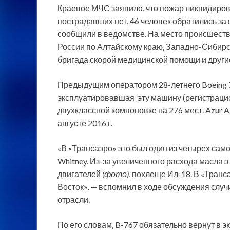
Краевое МЧС заявило, что пожар ликвидиров
пострадавших нет, 46 человек обратились за
сообщили в ведомстве. На место происшеств
России по Алтайскому краю, Западно-Сибирск
бригада скорой медицинской помощи и други
Предыдущим оператором 28-летнего Boeing 
эксплуатировавшая эту машину (регистрацион
двухклассной компоновке на 276 мест. Azur 
августе 2016 г.
«В «Трансаэро» это был один из четырех сам
Whitney. Из-за увеличенного расхода масл
двигателей
(фото)
, похлеще Ил-18. В «Транс
Восток», — вспомнил в ходе обсуждения случ
отрасли.
По его словам, B-767 обязательно вернут в 