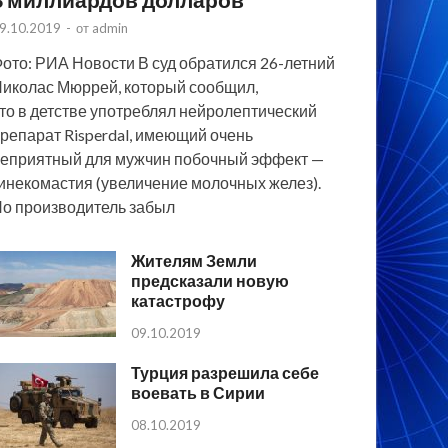
9.10.2019
-
от
admin
ото: РИА Новости В суд обратился 26-летний
иколас Мюррей, который сообщил,
то в детстве употреблял нейролептический
репарат Risperdal, имеющий очень
еприятный для мужчин побочный эффект —
инекомастия (увеличение молочных желез).
о производитель забыл
Жителям Земли
предсказали новую
катастрофу
09.10.2019
Турция разрешила себе
воевать в Сирии
08.10.2019