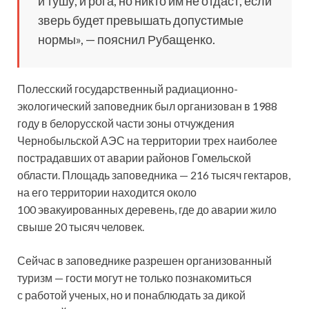
и тушу, и рога, но никто им не отдаст, если
зверь будет превышать допустимые
нормы», — пояснил Рубащенко.
Полесский государственный радиационно-
экологический заповедник был организован в 1988
году в белорусской части зоны отчуждения
Чернобыльской АЭС на территории трех наиболее
пострадавших от аварии районов Гомельской
области. Площадь заповедника — 216 тысяч гектаров,
на его территории находится около
100 эвакуированных деревень, где до аварии жило
свыше 20 тысяч человек.
Сейчас в заповеднике разрешен организованный
туризм — гости могут не только познакомиться
с работой ученых, но и понаблюдать за дикой