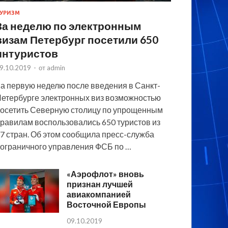
УРИЗМ
За неделю по электронным
визам Петербург посетили 650
интуристов
9.10.2019
-
от
admin
а первую неделю после введения в Санкт-
етербурге электронных виз возможностью
осетить Северную столицу по упрощенным
равилам воспользовались 650 туристов из
7 стран. Об этом сообщила пресс-служба
ограничного управления ФСБ по …
«Аэрофлот» вновь
признан лучшей
авиакомпанией
Восточной Европы
09.10.2019