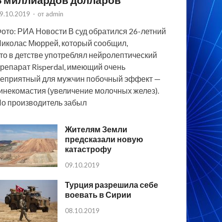
9.10.2019
-
от
admin
ото: РИА Новости В суд обратился 26-летний
иколас Мюррей, который сообщил,
то в детстве употреблял нейролептический
репарат Risperdal, имеющий очень
еприятный для мужчин побочный эффект —
инекомастия (увеличение молочных желез).
о производитель забыл
Жителям Земли
предсказали новую
катастрофу
09.10.2019
Турция разрешила себе
воевать в Сирии
08.10.2019