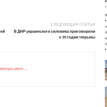
0
Ф
Н
СЛЕДУЮЩАЯ СТАТЬЯ
ч
сей
В ДНР украинского силовика приговорили
п
к 30 годам тюрьмы
н
г
Н
автора admin →