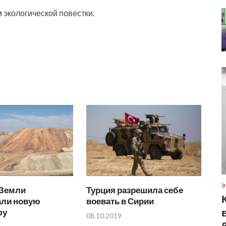
 экологической повестки.
Э
Земли
Турция разрешила себе
али новую
воевать в Сирии
фу
08.10.2019