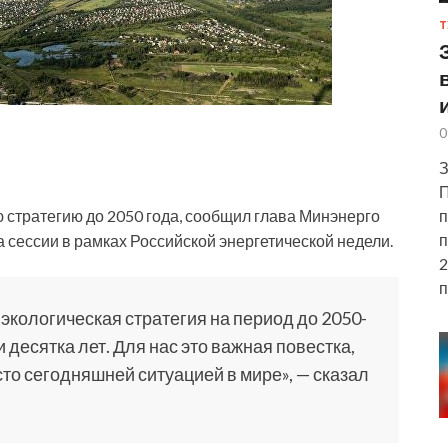
Т
0
З
П
п
 стратегию до 2050 года, сообщил глава Минэнерго
п
а сессии в рамках Российской энергетической недели.
2
п
 экологическая стратегия
на период до 2050-
 десятка лет. Для нас это важная повестка,
сто сегодняшней ситуацией в мире», — сказал