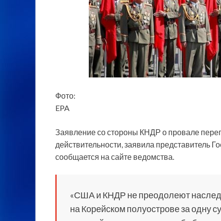
Фото:
EPA
Заявление со стороны КНДР о провале перег
действительности, заявила представитель Г
сообщается на сайте ведомства.
«США и КНДР не преодолеют наслед
на Корейском полуострове за одну с