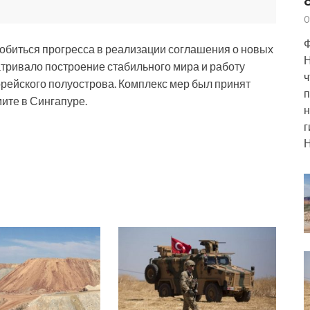
0
Ф
 добиться прогресса в реализации соглашения о новых
Н
тривало построение стабильного мира и работу
ч
рейского полуострова. Комплекс мер был принят
п
ите в Сингапуре.
н
г
Н