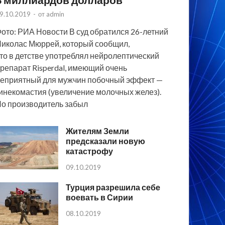
9.10.2019
-
от
admin
ото: РИА Новости В суд обратился 26-летний
иколас Мюррей, который сообщил,
то в детстве употреблял нейролептический
репарат Risperdal, имеющий очень
еприятный для мужчин побочный эффект —
инекомастия (увеличение молочных желез).
о производитель забыл
Жителям Земли
предсказали новую
катастрофу
09.10.2019
Турция разрешила себе
воевать в Сирии
08.10.2019