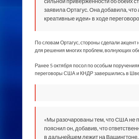
сильной приверженности об обеих ст
заявила Ортагус. Она добавила, что
креативные идеи» в ходе переговоро
По словам Ортагус, стороны сделали акцент
для решения многих проблем, волнующих обе
Ранее 5 октября посол по особым поручения
переговоры США и КНДР завершились в Швец
«Мы разочарованы тем, что США не п
пояснил он, добавив, что ответстве
в дальнейшем лежит на Вашингтоне.