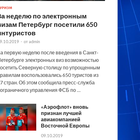
УРИЗМ
За неделю по электронным
визам Петербург посетили 650
интуристов
9.10.2019
-
от
admin
а первую неделю после введения в Санкт-
етербурге электронных виз возможностью
осетить Северную столицу по упрощенным
равилам воспользовались 650 туристов из
7 стран. Об этом сообщила пресс-служба
ограничного управления ФСБ по …
«Аэрофлот» вновь
признан лучшей
авиакомпанией
Восточной Европы
09.10.2019