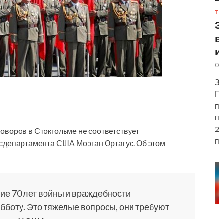
Т
0
З
П
п
п
2
оворов в Стокгольме не соответствует
п
осдепартамента США Морган Ортагус. Об этом
ие 70 лет войны
и враждебности
убботу. Это тяжелые вопросы, они требуют