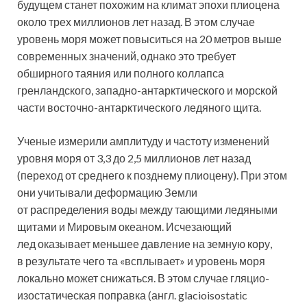
будущем станет похожим на климат эпохи плиоцена
около трех миллионов лет назад. В этом случае
уровень моря может повыситься на 20 метров выше
современных значений, однако это требует
обширного таяния или полного коллапса
гренландского, западно-антарктического и морской
части восточно-антарктического ледяного щита.
Ученые измерили амплитуду и частоту изменений
уровня моря от 3,3 до 2,5 миллионов лет назад
(переход от среднего к позднему плиоцену). При этом
они учитывали деформацию Земли
от распределения воды между тающими ледяными
щитами и Мировым океаном. Исчезающий
лед оказывает меньшее давление на земную кору,
в результате чего та «всплывает» и уровень моря
локально может снижаться. В этом случае гляцио-
изостатическая поправка (англ. glacioisostatic