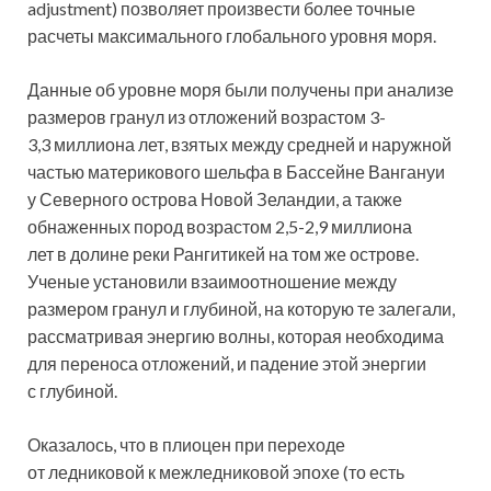
adjustment) позволяет произвести более точные
расчеты максимального глобального уровня моря.
Данные об уровне моря были получены при анализе
размеров гранул из отложений возрастом 3-
3,3 миллиона лет, взятых между средней и наружной
частью материкового шельфа в Бассейне Вангануи
у Северного острова Новой Зеландии, а также
обнаженных пород возрастом 2,5-2,9 миллиона
лет в долине реки Рангитикей на том же острове.
Ученые установили взаимоотношение между
размером гранул и глубиной, на которую те залегали,
рассматривая энергию волны, которая необходима
для переноса отложений, и падение этой энергии
с глубиной.
Оказалось, что в плиоцен при переходе
от ледниковой к межледниковой эпохе (то есть