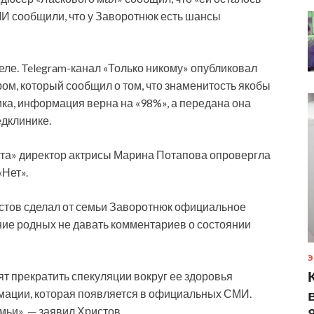
МИ сообщили, что у Заворотнюк есть шансы
ле. Telegram-канал «Только никому» опубликовал
ом, который сообщил о том, что знаменитость якобы
ика, информация верна на «98%», а передана она
едклинике.
ита» директор актрисы Марина Потапова опровергла
Нет».
стов сделал от семьи Заворотнюк официальное
ние родных не давать комментариев о состоянии
Э
т прекратить спекуляции вокруг ее здоровья
мации, которая появляется в официальных СМИ.
ьи», — заявил Христов.