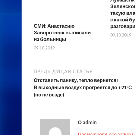
Зеленско
такую вла
с какой б
СМИ: Анастасию
разговар
Заворотнюк выписали
09.10.2019
из больницы
09.10.2019
ПРЕДЫДУЩАЯ СТАТЬЯ
Отставить панику, тепло вернется!
В выходные воздух прогреется до +21°С
(но не везде)
О admin
Посмотреть все записи 