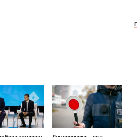
о: Если потеряем
Две проверки — пять