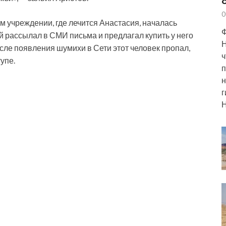
0
ом учреждении, где лечится Анастасия, началась
Ф
й рассылал в СМИ письма и предлагал купить у него
Н
ле появления шумихи в Сети этот человек пропал,
ч
упе.
п
н
г
Н