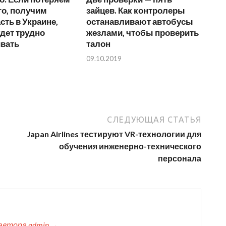
го, получим
зайцев. Как контролеры
сть в Украине,
останавливают автобусы
удет трудно
жезлами, чтобы проверить
ивать
талон
09.10.2019
СЛЕДУЮЩАЯ СТАТЬЯ
Japan Airlines тестируют VR-технологии для
обучения инженерно-технического
персонала
автора admin →