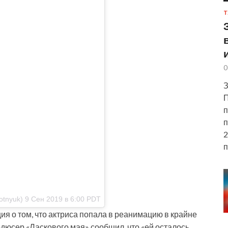
Т
0
З
П
п
п
2
п
tnyuk) 9 Сен 2019 в 6:00 PDT
я о том, что актриса попала в реанимацию в крайне
дюсер «Ласкового мая» сообщил, что «ей осталось