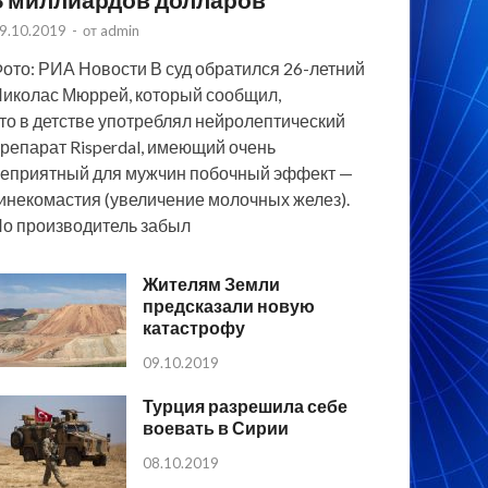
9.10.2019
-
от
admin
ото: РИА Новости В суд обратился 26-летний
иколас Мюррей, который сообщил,
то в детстве употреблял нейролептический
репарат Risperdal, имеющий очень
еприятный для мужчин побочный эффект —
инекомастия (увеличение молочных желез).
о производитель забыл
Жителям Земли
предсказали новую
катастрофу
09.10.2019
Турция разрешила себе
воевать в Сирии
08.10.2019