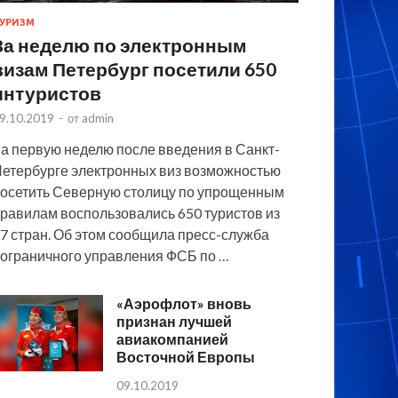
УРИЗМ
За неделю по электронным
визам Петербург посетили 650
интуристов
9.10.2019
-
от
admin
а первую неделю после введения в Санкт-
етербурге электронных виз возможностью
осетить Северную столицу по упрощенным
равилам воспользовались 650 туристов из
7 стран. Об этом сообщила пресс-служба
ограничного управления ФСБ по …
«Аэрофлот» вновь
признан лучшей
авиакомпанией
Восточной Европы
09.10.2019