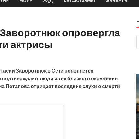
ЦИЯ
МОРЕ
Ж\Д
КАТАКЛИЗМЫ
ФИНАНСЫ
 Заворотнюк опровергла
ти актрисы
стасии Заворотнюк в Сети появляется
 подтверждают люди из ее близкого окружения.
ина Потапова отрицает последние слухи о смерти