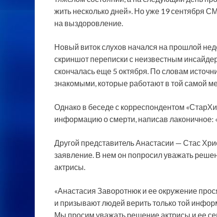
жить несколько дней». Но уже 19 сентября С
на выздоровление.
Новый виток слухов начался на прошлой неде
скриншот переписки с неизвестным инсайдер
скончалась еще 5 октября. По словам источн
знакомыми, которые работают в той самой м
Однако в беседе с корреспондентом «СтарХ
информацию о смерти, написав лаконичное: «
Другой представитель Анастасии — Стас Хри
заявление. В нем он попросил уважать реше
актрисы.
«Анастасия Заворотнюк и ее окружение прося
и призывают людей верить только той инфор
Мы просим уважать решение актрисы и ее сем