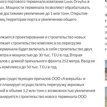
ого портового терминала компании Louis Dreyfus в
0
она». Мощности терминала позволяют обрабатывать
олне достижимо увеличение до 1 млн тонн. Открытие
Ф
иц территории порта и увеличению общего
Н
ч
п
олжается проектирование и строительство новых
н
жает строительство комплекса по перегрузке
г
терминала будет включать в себя строительство двух
Н
етра и мощностью до 30 тыс. TEU в год. Вторая
лов с длиной причального фронта 252 метра. Ввод ее
комплекса до 50 тыс. TEU в год.
кцию существующих причалов ООО «Азоврыба» и
е планирует осуществлять перегрузку зерновых
кой в объеме 1,2 млн тонн с возможностью увеличения
планируется строительство нового терминала ООО