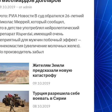
9.10.2019
-
от
admin
ото: РИА Новости В суд обратился 26-летний
иколас Мюррей, который сообщил,
то в детстве употреблял нейролептический
репарат Risperdal, имеющий очень
еприятный для мужчин побочный эффект —
инекомастия (увеличение молочных желез).
о производитель забыл
Жителям Земли
предсказали новую
катастрофу
09.10.2019
Турция разрешила себе
воевать в Сирии
08.10.2019