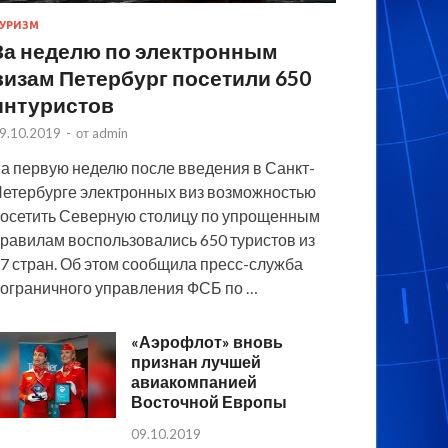
УРИЗМ
За неделю по электронным
визам Петербург посетили 650
интуристов
9.10.2019
-
от
admin
а первую неделю после введения в Санкт-
етербурге электронных виз возможностью
осетить Северную столицу по упрощенным
равилам воспользовались 650 туристов из
7 стран. Об этом сообщила пресс-служба
ограничного управления ФСБ по …
«Аэрофлот» вновь
признан лучшей
авиакомпанией
Восточной Европы
09.10.2019