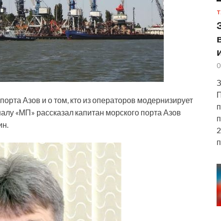
Т
0
З
П
орта Азов и о том, кто из операторов модернизирует
п
алу «МП» рассказал капитан морского порта Азов
п
ин.
2
п