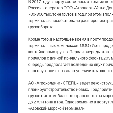
В 2017 году в порту состоялось открытие
перв
России – оператор ООО «Агропорт «Устье Д
700-800 тыс. тонн грузов в год, при этом вп
терминала способствовало расширению гран
грузооборота.
Кроме того, в настоящее время в порту прод
терминальных комплексов. ООО «Уют» продол
контейнерных грузов. Первая очередь этого 
причалов с длиной причального фронта 203 м
очередь предполагает возведение двух прича
в эксплуатацию позволит увеличить мощность 
АО «Агрохолдинг «СТЕПЬ» ведет реконстру
планирует строительство новых. Предприяти
грузов с автомобильного транспорта на морс
до 2 млн тонн в год. Одновременно в порту 
«Азовский морской терминал».