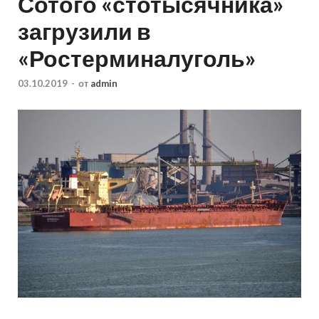
Сотого «стотысячника»
загрузили в
«Ростерминалуголь»
03.10.2019
-
от
admin