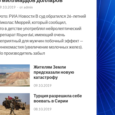
9.10.2019
-
от
admin
ото: РИА Новости В суд обратился 26-летний
иколас Мюррей, который сообщил,
то в детстве употреблял нейролептический
репарат Risperdal, имеющий очень
еприятный для мужчин побочный эффект —
инекомастия (увеличение молочных желез).
о производитель забыл
Жителям Земли
предсказали новую
катастрофу
09.10.2019
Турция разрешила себе
воевать в Сирии
08.10.2019