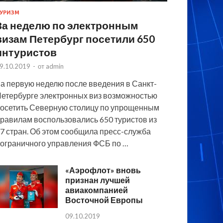
УРИЗМ
За неделю по электронным
визам Петербург посетили 650
интуристов
9.10.2019
-
от
admin
а первую неделю после введения в Санкт-
етербурге электронных виз возможностью
осетить Северную столицу по упрощенным
равилам воспользовались 650 туристов из
7 стран. Об этом сообщила пресс-служба
ограничного управления ФСБ по …
«Аэрофлот» вновь
признан лучшей
авиакомпанией
Восточной Европы
09.10.2019