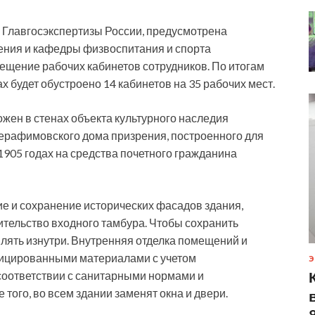
Главгосэкспертизы России, предусмотрена
ения и кафедры физвоспитания и спорта
ещение рабочих кабинетов сотрудников. По итогам
х будет обустроено 14 кабинетов на 35 рабочих мест.
жен в стенах объекта культурного наследия
ерафимовского дома призрения, построенного для
905 годах на средства почетного гражданина
ие и сохранение исторических фасадов здания,
тельство входного тамбура. Чтобы сохранить
плять изнутри. Внутренняя отделка помещений и
фицированными материалами с учетом
Э
соответствии с санитарными нормами и
того, во всем здании заменят окна и двери.