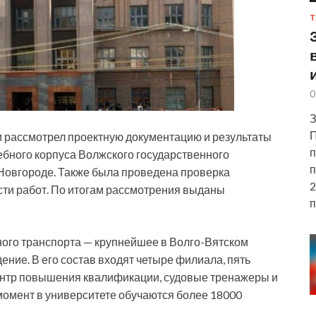
Т
0
З
П
 рассмотрел проектную документацию и результаты
п
бного корпуса Волжского государственного
п
Новгороде. Также была проведена проверка
2
ти работ. По итогам рассмотрения выданы
п
ого транспорта — крупнейшее в Волго-Вятском
ние. В его состав входят четыре филиала, пять
ентр повышения квалификации, судовые тренажеры и
момент в университете обучаются более 18000