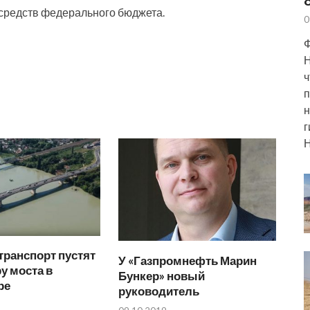
 средств федерального бюджета.
0
Ф
Н
ч
п
н
г
Н
транспорт пустят
У «Газпромнефть Марин
у моста в
Бункер» новый
ре
руководитель