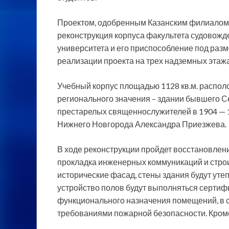
Проектом, одобренным Казанским филиалом 
реконструкция корпуса факультета судовожд
университета и его приспособление под разм
реализации проекта на трех надземных этажа
Учебный корпус площадью 1128 кв.м. располо
регионального значения – здании бывшего С
престарелых священнослужителей в 1904 — 1
Нижнего Новгорода Александра Приезжева.
В ходе реконструкции пройдет восстановлен
прокладка инженерных коммуникаций и строи
исторические фасад, стены здания будут уте
устройство полов будут выполняться серти
функционального назначения помещений, в 
требованиями пожарной безопасности. Кроме 