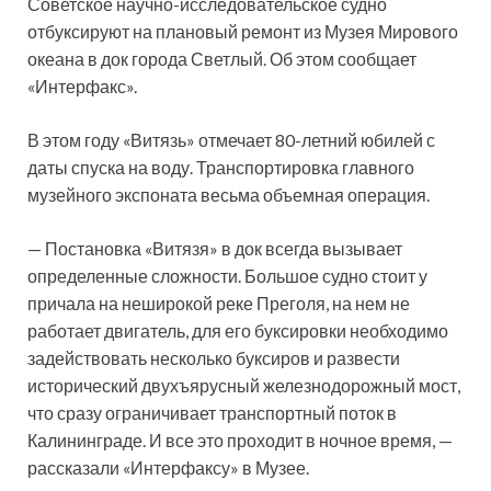
Советское научно-исследовательское судно
отбуксируют на плановый ремонт из Музея Мирового
океана в док города Светлый. Об этом сообщает
«Интерфакс».
В этом году «Витязь» отмечает 80-летний юбилей с
даты спуска на воду. Транспортировка главного
музейного экспоната
весьма объемная операция.
— Постановка «Витязя» в док всегда вызывает
определенные сложности. Большое судно стоит у
причала на неширокой реке Преголя, на нем не
работает двигатель, для его буксировки необходимо
задействовать несколько буксиров и развести
исторический двухъярусный железнодорожный мост,
что сразу ограничивает транспортный поток в
Калининграде. И все это проходит в ночное время, —
рассказали «Интерфаксу» в Музее.