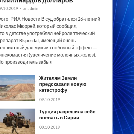
9.10.2019
-
от
admin
ото: РИА Новости В суд обратился 26-летний
иколас Мюррей, который сообщил,
то в детстве употреблял нейролептический
репарат Risperdal, имеющий очень
еприятный для мужчин побочный эффект —
инекомастия (увеличение молочных желез).
о производитель забыл
Жителям Земли
предсказали новую
катастрофу
09.10.2019
Турция разрешила себе
воевать в Сирии
08.10.2019