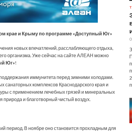
Т
м крае и Крыму по программе «Доступный Юг»
0
чения новых впечатлений, расслабляющего отдыха,
З
его организма. Уже сейчас на сайте АЛЕАН можно
П
ый Юг»
!
п
п
 поддержания иммунитета перед зимними холодами.
2
ных санаторных комплексов Краснодарского края и
п
дуры с применением лечебных грязей и минеральных
я природа и благотворный чистый воздух.
ний период. В ноябре оно становится прохладным для