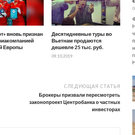
0
Ф
Н
ч
т» вновь признан
Десятидневные туры во
виакомпанией
Вьетнам продаются
п
й Европы
дешевле 25 тыс. руб.
н
г
09.10.2019
Н
СЛЕДУЮЩАЯ СТАТЬЯ
Брокеры призвали пересмотреть
законопроект Центробанка о частных
инвесторах