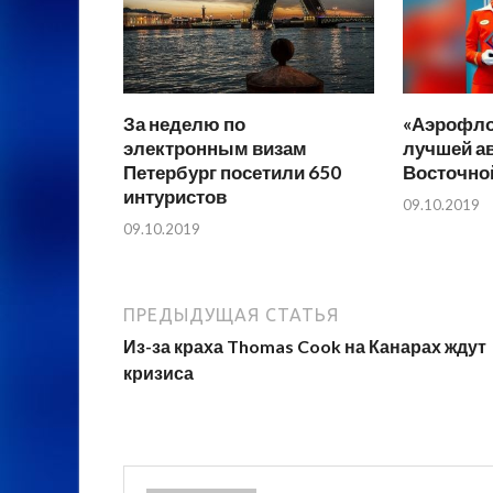
За неделю по
«Аэрофло
электронным визам
лучшей а
Петербург посетили 650
Восточно
интуристов
09.10.2019
09.10.2019
ПРЕДЫДУЩАЯ СТАТЬЯ
Из-за краха Thomas Cook на Канарах ждут
кризиса