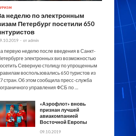
УРИЗМ
За неделю по электронным
визам Петербург посетили 650
интуристов
9.10.2019
-
от
admin
а первую неделю после введения в Санкт-
етербурге электронных виз возможностью
осетить Северную столицу по упрощенным
равилам воспользовались 650 туристов из
7 стран. Об этом сообщила пресс-служба
ограничного управления ФСБ по …
«Аэрофлот» вновь
признан лучшей
авиакомпанией
Восточной Европы
09.10.2019