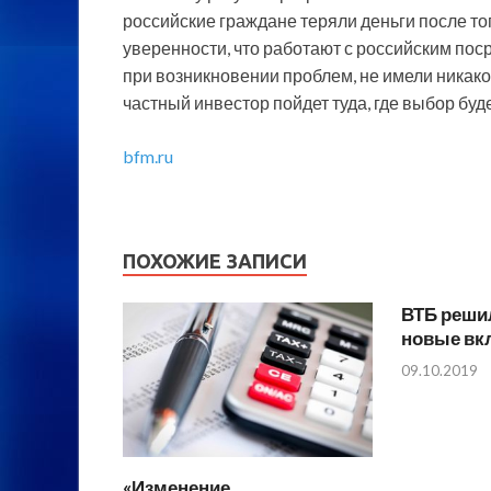
российские граждане теряли деньги после то
уверенности, что работают с российским пос
при возникновении проблем, не имели никакой
частный инвестор пойдет туда, где выбор буд
bfm.ru
ПОХОЖИЕ ЗАПИСИ
ВТБ реши
новые вк
09.10.2019
«Изменение