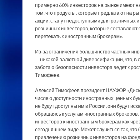
примерно 60% инвесторов на рынке имеют на 
том, что продукты, которые предлагают на ры
акции, станут недоступными для розничных и
розничных инвесторов, которые составляют 
перетекать к иностранным брокерам».
Из-за ограничения большинство частных инве
— никакой валютной диверсификации, что, в 
забота о безопасности инвестора ведет к ро
Тимофеев.
Алексей Тимофеев президент НАУФОР «Дискус
числе о доступности иностранных ценных бу
не будут доступны им в России, они будут иска
обращаясь к услугам иностранных брокеров.
инвесторов к иностранным брокерам как чрез
сегодняшнем виде. Может случиться так, чт
привлечению розничных инвесторов на фондо