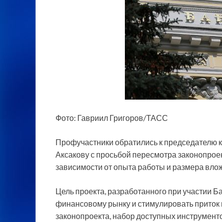
Фото: Гавриил Григоров/ТАСС
Профучастники обратились к председателю 
Аксакову с просьбой пересмотра законопроек
зависимости от опыта работы и размера влож
Цель проекта, разработанного при участии Б
финансовому рынку и стимулировать приток и
законопроекта, набор доступных инструменто