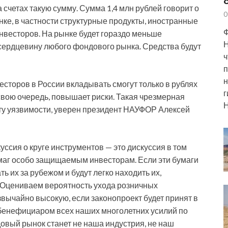
счетах такую сумму. Сумма 1,4 млн рублей говорит о
0
нке, в частности структурные продукты, иностранные
Ф
нвесторов. На рынке будет гораздо меньше
Н
сердцевину любого фондового рынка. Средства будут
ч
п
н
сторов в России вкладывать смогут только в рублях
г
свою очередь, повышает риски. Такая чрезмерная
Н
сту уязвимости, уверен президент НАУФОР Алексей
сия о круге инструментов — это дискуссия в том
маг особо защищаемым инвесторам. Если эти бумаги
ть их за рубежом и будут легко находить их,
 Оцениваем вероятность ухода розничных
вычайно высокую, если законопроект будет принят в
о бенефициаром всех наших многолетних усилий по
вый рынок станет не наша индустрия, не наш