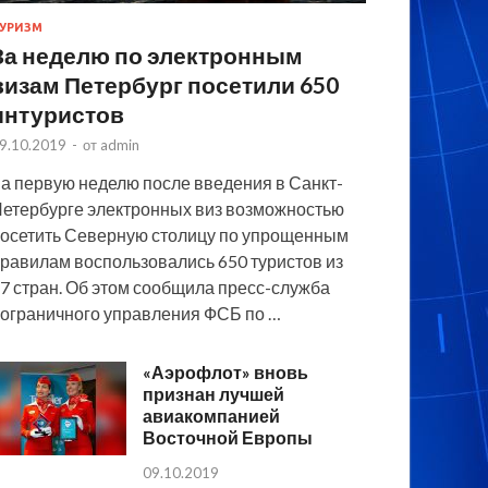
УРИЗМ
За неделю по электронным
визам Петербург посетили 650
интуристов
9.10.2019
-
от
admin
а первую неделю после введения в Санкт-
етербурге электронных виз возможностью
осетить Северную столицу по упрощенным
равилам воспользовались 650 туристов из
7 стран. Об этом сообщила пресс-служба
ограничного управления ФСБ по …
«Аэрофлот» вновь
признан лучшей
авиакомпанией
Восточной Европы
09.10.2019