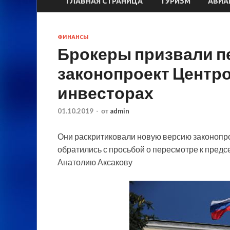
ГЛАВНАЯ СТРАНИЦА
ТУРИЗМ
АВИА
ФИНАНСЫ
Брокеры призвали п
законопроект Центро
инвесторах
01.10.2019
-
от
admin
Они раскритиковали новую версию законопро
обратились с просьбой о пересмотре к пред
Анатолию Аксакову