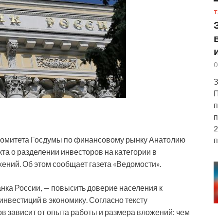
Т
0
З
П
п
п
2
комитета Госдумы по финансовому рынку Анатолию
п
та о разделении инвесторов на категории в
ений. Об этом сообщает газета «Ведомости».
анка России, — повысить доверие населения к
нвестиций в экономику. Согласно тексту
в зависит от опыта работы и размера вложений: чем