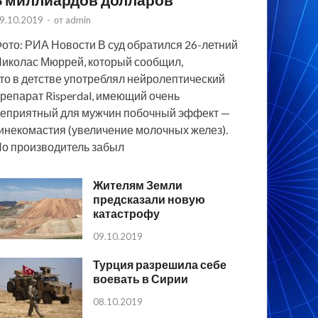
9.10.2019
-
от
admin
ото: РИА Новости В суд обратился 26-летний
иколас Мюррей, который сообщил,
то в детстве употреблял нейролептический
репарат Risperdal, имеющий очень
еприятный для мужчин побочный эффект —
инекомастия (увеличение молочных желез).
о производитель забыл
Жителям Земли
предсказали новую
катастрофу
09.10.2019
Турция разрешила себе
воевать в Сирии
08.10.2019