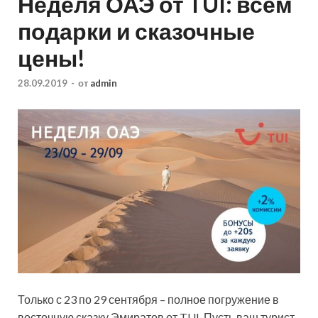
Неделя ОАЭ от TUI: всем
подарки и сказочные
цены!
28.09.2019
-
от
admin
Только с 23 по 29 сентября – полное погружение в
восточную сказку Эмиратов от TUI. Пусть ваш турист