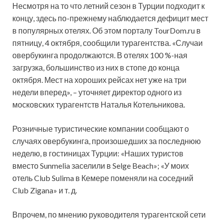
Несмотря на то что летний сезон в Турции подходит к
концу, здесь по-прежнему наблюдается дефицит мест
в популярных отелях. Об этом порталу TourDom.ru в
пятницу, 4 октября, сообщили турагентства. «Случаи
овербукинга продолжаются. В отелях 100 %-ная
загрузка, большинство из них в
стопе до конца
октября. Мест на хороших рейсах нет уже на три
недели вперед», – уточняет директор одного из
московских турагентств Наталья Котельникова.
Розничные туристические компании сообщают о
случаях овербукинга, произошедших за последнюю
неделю, в гостиницах Турции: «Наших туристов
вместо Sunmelia заселили в Selge Beach»; «У моих
отель Club Sulima в Кемере поменяли на соседний
Club Zigana» и т. д.
Впрочем, по мнению руководителя турагентской сети