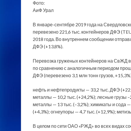
Фото:
АиФ Урал
В январе-сентябре 2019 года на Свердловск
перевезено 221,6 тыс. контейнеров ДФЭ (TEU
2018 года. Во внутреннем сообщении отправл
ДФЭ (+13,8%).
Перевозка груженых контейнеров на СвЖД в
по сравнению с аналогичным периодом прошло
ДФЭ (перевезено 3,1 млн тонн грузов, +15,3%)
нефть и нефтепродукты — 33,2 тыс. ДФЭ (+22
металлы — 10,2 тыс. (+24,2%); лесные грузы –2
металлы — 13 тыс. (–3,2%); химикаты и сода — 
(+4,3%); огнеупоры — 4,7 тыс. (+12,9%); метизы
В целом по сети ОАО «РЖД» во всех видах с