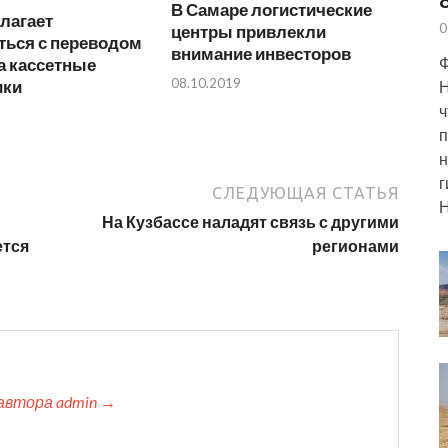
В Самаре логистические
лагает
0
центры привлекли
ться с переводом
внимание инвесторов
Ф
а кассетные
08.10.2019
ики
Н
ч
п
н
г
СЛЕДУЮЩАЯ СТАТЬЯ
Н
На Кузбассе наладят связь с другими
ется
регионами
автора admin →