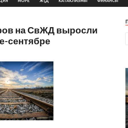
ЦИЯ
МОРЕ
Ж\Д
КАТАКЛИЗМЫ
ФИНАНСЫ
ров на СвЖД выросли
ре-сентябре