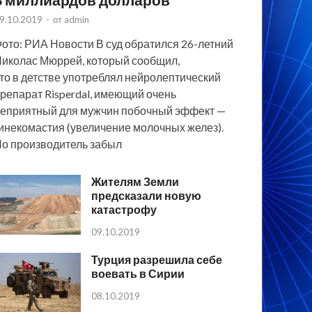
9.10.2019
-
от
admin
ото: РИА Новости В суд обратился 26-летний
иколас Мюррей, который сообщил,
то в детстве употреблял нейролептический
репарат Risperdal, имеющий очень
еприятный для мужчин побочный эффект —
инекомастия (увеличение молочных желез).
о производитель забыл
Жителям Земли
предсказали новую
катастрофу
09.10.2019
Турция разрешила себе
воевать в Сирии
08.10.2019