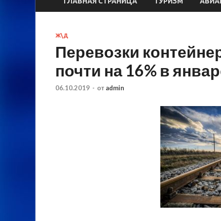
ГЛАВНАЯ СТРАНИЦА
ТУРИЗМ
АВИА
Ж\Д
Перевозки контейне
почти на 16% в янва
06.10.2019
-
от
admin