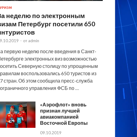
УРИЗМ
За неделю по электронным
визам Петербург посетили 650
интуристов
9.10.2019
-
от
admin
а первую неделю после введения в Санкт-
етербурге электронных виз возможностью
осетить Северную столицу по упрощенным
равилам воспользовались 650 туристов из
7 стран. Об этом сообщила пресс-служба
ограничного управления ФСБ по …
«Аэрофлот» вновь
признан лучшей
авиакомпанией
Восточной Европы
09.10.2019