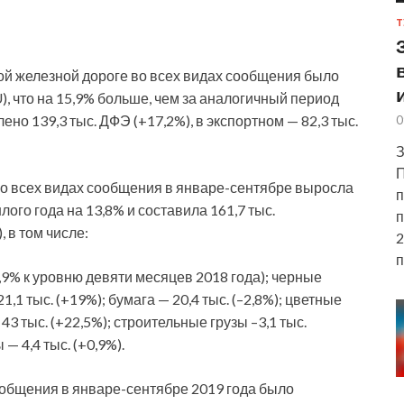
Т
ой железной дороге во всех видах сообщения было
), что на 15,9% больше, чем за аналогичный период
ено 139,3 тыс. ДФЭ (+17,2%),
в экспортном — 82,3 тыс.
0
З
П
о всех видах сообщения в январе-сентябре выросла
п
го года на 13,8% и составила 161,7 тыс.
п
, в том числе:
2
п
,9% к уровню девяти месяцев 2018 года); черные
1,1 тыс. (+19%); бумага — 20,4 тыс. (–2,8%); цветные
43 тыс. (+22,5%); строительные грузы –3,1 тыс.
 — 4,4 тыс. (+0,9%).
ообщения в январе-сентябре 2019 года было