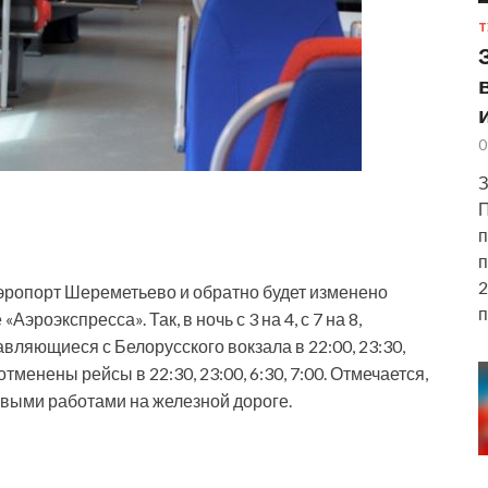
Т
0
З
П
п
п
2
эропорт Шереметьево и обратно будет изменено
п
Аэроэкспресса». Так, в ночь с 3 на 4, с 7 на 8,
вляющиеся с Белорусского вокзала в 22:00, 23:30,
отменены рейсы в 22:30, 23:00, 6:30, 7:00. Отмечается,
овыми работами на железной дороге.