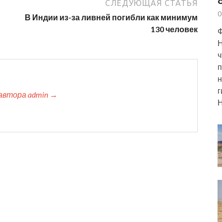
СЛЕДУЮЩАЯ СТАТЬЯ
0
В Индии из-за ливней погибли как минимум
130 человек
Ф
Н
ч
п
н
г
автора admin →
Н