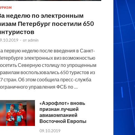
УРИЗМ
За неделю по электронным
визам Петербург посетили 650
интуристов
9.10.2019
-
от
admin
а первую неделю после введения в Санкт-
етербурге электронных виз возможностью
осетить Северную столицу по упрощенным
равилам воспользовались 650 туристов из
7 стран. Об этом сообщила пресс-служба
ограничного управления ФСБ по …
«Аэрофлот» вновь
признан лучшей
авиакомпанией
Восточной Европы
09.10.2019