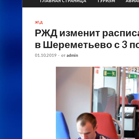
ГЛАВНАЯ СТРАНИЦА
ТУРИЗМ
АВИА
Ж\Д
РЖД изменит распис
в Шереметьево с 3 п
01.10.2019
-
от
admin