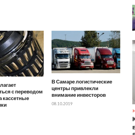
В Самаре логистические
лагает
центры привлекли
ться с переводом
внимание инвесторов
а кассетные
08.10.2019
ики
Э