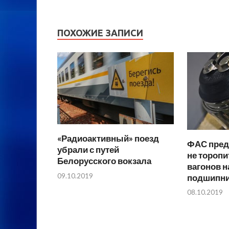
ПОХОЖИЕ ЗАПИСИ
«Радиоактивный» поезд
ФАС пред
убрали с путей
не торопи
Белорусского вокзала
вагонов н
09.10.2019
подшипн
08.10.2019