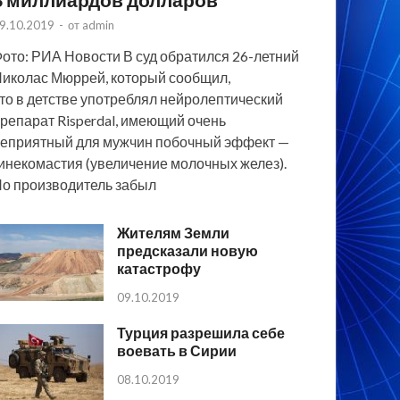
9.10.2019
-
от
admin
ото: РИА Новости В суд обратился 26-летний
иколас Мюррей, который сообщил,
то в детстве употреблял нейролептический
репарат Risperdal, имеющий очень
еприятный для мужчин побочный эффект —
инекомастия (увеличение молочных желез).
о производитель забыл
Жителям Земли
предсказали новую
катастрофу
09.10.2019
Турция разрешила себе
воевать в Сирии
08.10.2019