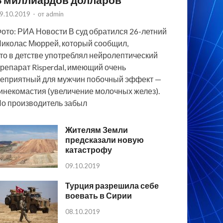
9.10.2019
-
от
admin
ото: РИА Новости В суд обратился 26-летний
иколас Мюррей, который сообщил,
то в детстве употреблял нейролептический
репарат Risperdal, имеющий очень
еприятный для мужчин побочный эффект —
инекомастия (увеличение молочных желез).
о производитель забыл
Жителям Земли
предсказали новую
катастрофу
09.10.2019
Турция разрешила себе
воевать в Сирии
08.10.2019