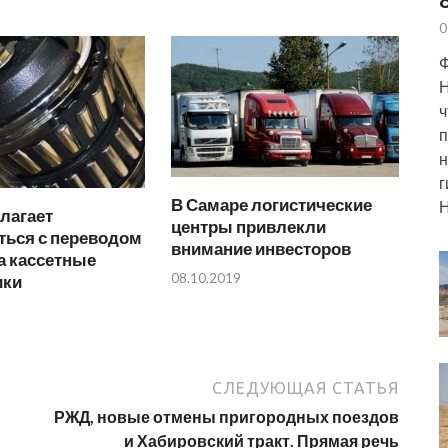
0
Ф
Н
ч
п
н
г
В Самаре логистические
Н
лагает
центры привлекли
ться с переводом
внимание инвесторов
а кассетные
08.10.2019
ики
СЛЕДУЮЩАЯ СТАТЬЯ
РЖД, новые отмены пригородных поездов
и Хабировский тракт. Прямая речь