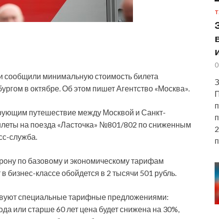
Т
0
ги сообщили минимальную стоимость билета
З
ургом в октябре. Об этом пишет Агентство «Москва».
П
п
ирующим путешествие между Москвой
и Санкт-
п
билеты на поезда «Ласточка» №801/802 по сниженным
2
сс-служба.
п
торону по базовому и экономическому тарифам
в бизнес-классе обойдется в 2 тысячи 501 рубль.
ствуют специальные тарифные предложениями:
ода или старше 60 лет цена будет снижена на 30%,