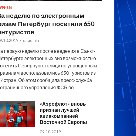
УРИЗМ
За неделю по электронным
визам Петербург посетили 650
интуристов
9.10.2019
-
от
admin
а первую неделю после введения в Санкт-
етербурге электронных виз возможностью
осетить Северную столицу по упрощенным
равилам воспользовались 650 туристов из
7 стран. Об этом сообщила пресс-служба
ограничного управления ФСБ по …
«Аэрофлот» вновь
признан лучшей
авиакомпанией
Восточной Европы
09.10.2019