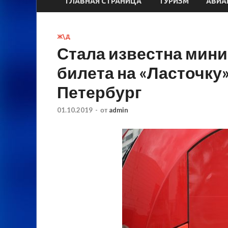
ГЛАВНАЯ СТРАНИЦА
ТУРИЗМ
АВИА
Ж\Д
Стала известна мин
билета на «Ласточку»
Петербург
01.10.2019
-
от
admin