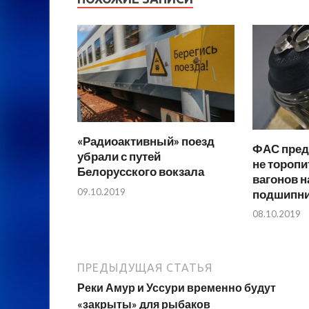
«Радиоактивный» поезд
ФАС пред
убрали с путей
не торопи
Белорусского вокзала
вагонов н
09.10.2019
подшипн
08.10.2019
ПРЕДЫДУЩАЯ СТАТЬЯ
Реки Амур и Уссури временно будут
«закрыты» для рыбаков