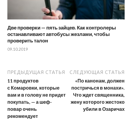
Две проверки — пять зайцев. Как контролеры
останавливают автобусы жезлами, чтобы
проверить талон
09.10.2019
ПРЕДЫДУЩАЯ СТАТЬЯ
СЛЕДУЮЩАЯ СТАТЬЯ
11 продуктов
«По канонам, должен
с Комаровки, которые
постричься в монахи».
вам и в голову не придет
Что ждет священника,
покупать, — а шеф-
жену которого жестоко
повар очень
убили в Озаричах
рекомендует