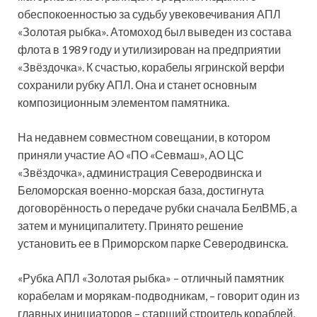
обеспокоенностью за судьбу увековечивания АПЛ
«Золотая рыбка». Атомоход был выведен из состава
флота в 1989 году и утилизирован на предприятии
«Звёздочка». К счастью, корабелы ягринской верфи
сохранили рубку АПЛ. Она и станет основным
композиционным элементом памятника.
На недавнем совместном совещании, в котором
приняли участие АО «ПО «Севмаш», АО ЦС
«Звёздочка», администрация Северодвинска и
Беломорская военно-морская база, достигнута
договорённость о передаче рубки сначала БелВМБ, а
затем и муниципалитету. Принято решение
установить ее в Приморском парке Северодвинска.
«Рубка АПЛ «Золотая рыбка» – отличный памятник
корабелам и морякам-подводникам, – говорит один из
главных инициаторов – старший строитель кораблей,