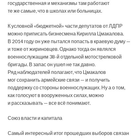
государственная и механизмы там работают
те же самые, что в школах или больницах.
К условной «бюджетной» части депутатов от ЛДПР
можно приписать бизнесмена Кирилла Цмакалова.
В 2014 году он уже пытался попасть в краевую думу —
и тоже от жириновцев. Однако тогда он являлся
военнослужащим 38-й отдельной мотострелковой
бригады. В запас он ушел не так давно.
Ряд наблюдателей полагают, что Цмакалов
мог сохранить армейские связи — и получить
поддержку со стороны военнослужащих. Ну а о том,
как голосуют в вооруженных силах, можно
и рассказывать — все всё понимают.
Союз власти и капитала
Самый интересный итог прошедших выборов связан